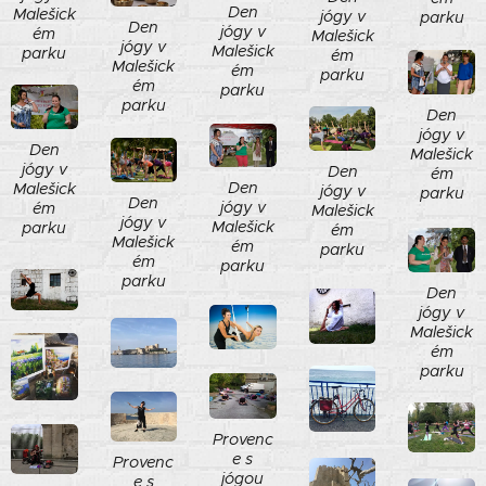
Den
Malešick
jógy v
parku
Den
jógy v
ém
Malešick
jógy v
Malešick
parku
ém
Malešick
ém
parku
ém
parku
parku
Den
jógy v
Den
Malešick
jógy v
Den
ém
Den
Malešick
jógy v
parku
Den
jógy v
ém
Malešick
jógy v
Malešick
parku
ém
Malešick
ém
parku
ém
parku
parku
Den
jógy v
Malešick
ém
parku
Provenc
e s
Provenc
jógou
e s