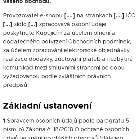
vašeho obchodu.
[….]
[….]
Provozovatel e-shopu
na stránkách
IČO
[…]
[…]
sídlo
zpracovává osobní údaje
poskytnuté Kupujícím za účelem plnění a
dodatečného potvrzení Obchodních podmínek,
za účelem zpracování elektronické objednávky,
realizace dodávky, zúčtování plateb a nezbytné
komunikaci mezi smluvními stranami po dobu
vyžadovanou podle zvláštních právních
předpisů.
Základní ustanovení
1.
Správcem osobních údajů podle paragrafu 5
písm. o) Zákona č. 18/2018 O ochraně osobních
údajů ve znění pozdějších předpisů (dále jen