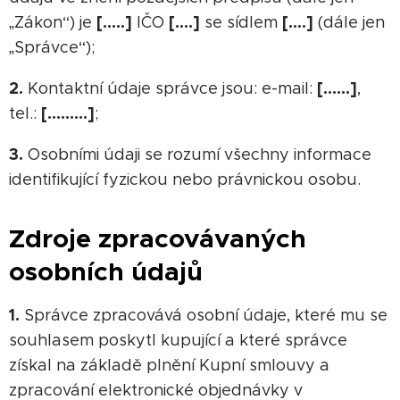
[…..]
[….]
[….]
„Zákon“) je
IČO
se sídlem
(dále jen
„Správce“);
2.
[……]
Kontaktní údaje správce jsou: e-mail:
,
[………]
tel.:
;
3.
Osobními údaji se rozumí všechny informace
identifikující fyzickou nebo právnickou osobu.
Zdroje zpracovávaných
osobních údajů
1.
Správce zpracovává osobní údaje, které mu se
souhlasem poskytl kupující a které správce
získal na základě plnění Kupní smlouvy a
zpracování elektronické objednávky v