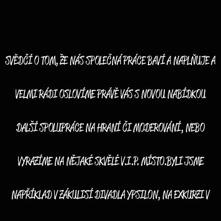
SVĚDČÍ O TOM, ŽE NÁS SPOLEČNÁ PRÁCE BAVÍ A NAPLŇUJE A
VELMI RÁDI OSLOVÍME PRÁVĚ VÁS S NOVOU NABÍDKOU
DALŠÍ SPOLUPRÁCE NA HRANÍ ČI MODEROVÁNÍ, NEBO
VYRAZÍME NA NĚJAKÉ SKVĚLÉ V.I.P. MÍSTO.BYLI JSME
NAPŘÍKLAD V ZÁKULISÍ DIVADLA YPSILON, NA EXKURZI V