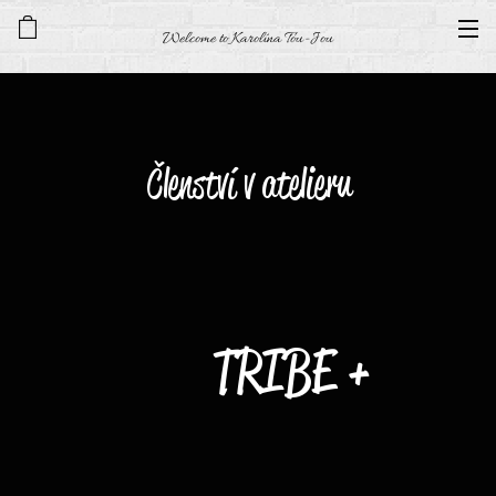
Welcome to Karolína Tou-Jou
Členství v atelieru
🟣🔴 TRIBE +🔴
🟣