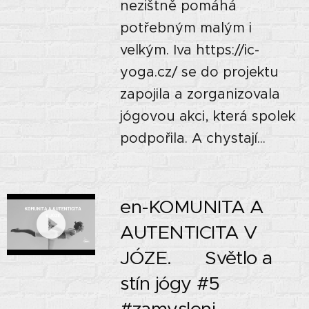
nezištně pomáhá
potřebným malým i
velkým. Iva https://ic-
yoga.cz/ se do projektu
zapojila a zorganizovala
jógovou akci, která spolek
podpořila. A chystají...
en-KOMUNITA A
AUTENTICITA V
JÓZE. 🌗 Světlo a
stín jógy #5
#zamysleni