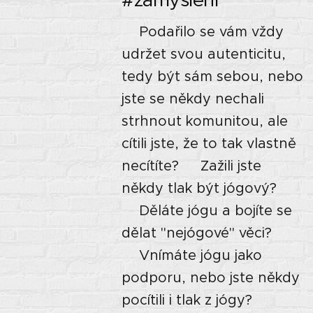
⭐Podařilo se vám vždy
udržet svou autenticitu,
tedy být sám sebou, nebo
jste se někdy nechali
strhnout komunitou, ale
cítili jste, že to tak vlastně
necítíte? ⭐Zažili jste
někdy tlak být jógový?
⭐Děláte jógu a bojíte se
dělat "nejógové" věci?
⭐Vnímáte jógu jako
podporu, nebo jste někdy
pocítili i tlak z jógy?