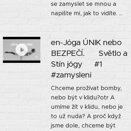
se zamyslet se mnou a
napište mi, jak to vidíte. ...
en-Jóga ÚNIK nebo
BEZPEČÍ. 🙏🏼 Světlo a
Stín jógy🌘 #1
#zamysleni
Chceme prožívat bomby,
nebo být v klidu?otr A
umíme žít v klidu, nebo je
to už nuda? A proč když
jsme dole, chceme být