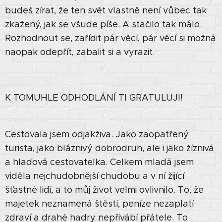
budeš zírat, že ten svět vlastně není vůbec tak
zkažený, jak se všude píše. A stačilo tak málo.
Rozhodnout se, zařídit pár věcí, pár věcí si možná
naopak odepřít, zabalit si a vyrazit.
K TOMUHLE ODHODLÁNÍ TI GRATULUJI!
Cestovala jsem odjakživa. Jako zaopatřený
turista, jako bláznivý dobrodruh, ale i jako žíznivá
a hladová cestovatelka. Celkem mladá jsem
viděla nejchudobnější chudobu a v ní žijící
šťastné lidi, a to můj život velmi ovlivnilo. To, že
majetek neznamená štěstí, peníze nezaplatí
zdraví a drahé hadry nepřivábí přátele. To