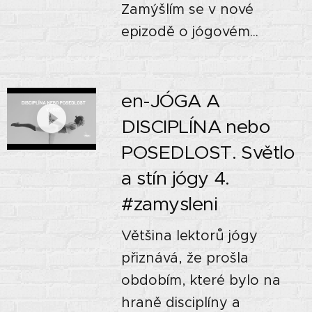
Zamýšlím se v nové
epizodě o jógovém...
en-JÓGA A
DISCIPLÍNA nebo
POSEDLOST. Světlo
a stín jógy 4. 🌓🌗🌚
#zamysleni
Většina lektorů jógy
přiznává, že prošla
obdobím, které bylo na
hraně disciplíny a