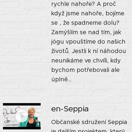
rychle nahoře? A proč
když jsme nahoře, bojíme
se , že spadneme dolu?
Zamýšlím se nad tím, jak
jógu vpouštíme do našich
životů. Jestli k ní náhodou
neunikáme ve chvíli, kdy
bychom potřebovali ale
úplně...
en-Seppia
Občanské sdružení Seppia
je dalším projektem, který