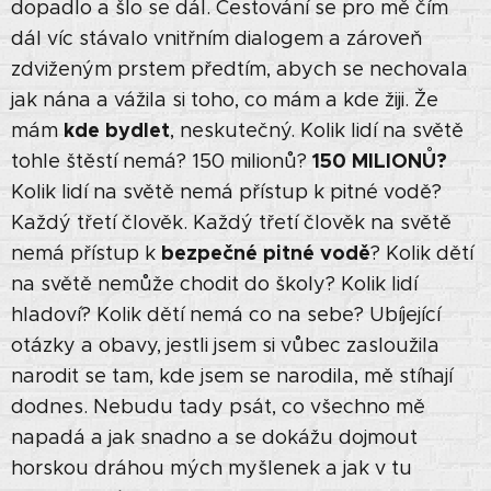
dopadlo a šlo se dál. Cestování se pro mě čím
dál víc stávalo vnitřním dialogem a zároveň
zdviženým prstem předtím, abych se nechovala
jak nána a vážila si toho, co mám a kde žiji. Že
kde bydlet
mám
, neskutečný. Kolik lidí na světě
150 MILIONŮ?
tohle štěstí nemá? 150 milionů?
Kolik lidí na světě nemá přístup k pitné vodě?
Každý třetí člověk. Každý třetí člověk na světě
bezpečné pitné vodě
nemá přístup k
? Kolik dětí
na světě nemůže chodit do školy? Kolik lidí
hladoví? Kolik dětí nemá co na sebe? Ubíjející
otázky a obavy, jestli jsem si vůbec zasloužila
narodit se tam, kde jsem se narodila, mě stíhají
dodnes. Nebudu tady psát, co všechno mě
napadá a jak snadno a se dokážu dojmout
horskou dráhou mých myšlenek a jak v tu