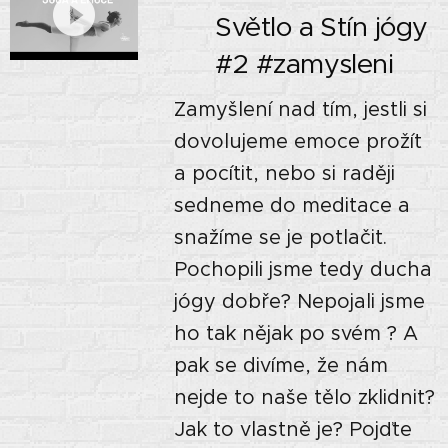
🙏🏼 Světlo a Stín jógy
🌘 #2 #zamysleni
Zamyšlení nad tím, jestli si
dovolujeme emoce prožít
a pocítit, nebo si raději
sedneme do meditace a
snažíme se je potlačit.
Pochopili jsme tedy ducha
jógy dobře? Nepojali jsme
ho tak nějak po svém ? A
pak se divíme, že nám
nejde to naše tělo zklidnit?
Jak to vlastně je? Pojďte