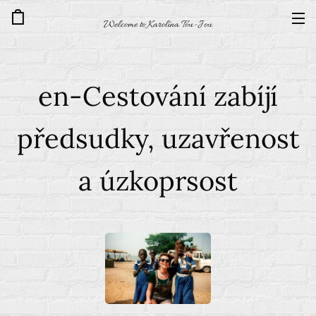
Welcome to Karolína Tou-Jou
en-Cestování zabíjí
předsudky, uzavřenost
a úzkoprsost