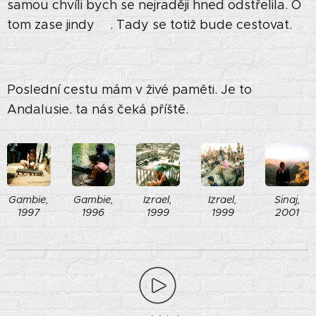
samou chvíli bych se nejraději hned odstřelila. O
tom zase jindy😊. Tady se totiž bude cestovat.
Poslední cestu mám v živé paměti. Je to
Andalusie. ta nás čeká příště.
Gambie,
Gambie,
Izrael,
Izrael,
Sinaj,
1997
1996
1999
1999
2001