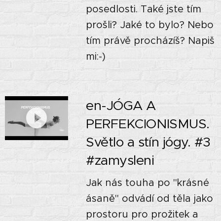
posedlosti. Také jste tím
prošli? Jaké to bylo? Nebo
tím právě procházíš? Napiš
mi:-)
en-JÓGA A
PERFEKCIONISMUS.
Světlo a stín jógy. #3
#zamysleni
Jak nás touha po "krásné
ásaně" odvádí od těla jako
prostoru pro prožitek a