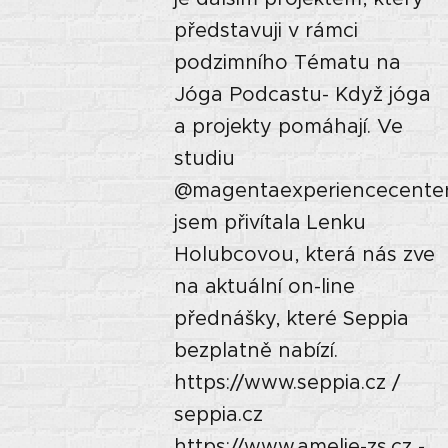
představuji v rámci
podzimního Tématu na
Jóga Podcastu- Když jóga
a projekty pomáhají. Ve
studiu
‪@magentaexperiencecenter
jsem přivítala Lenku
Holubcovou, která nás zve
na aktuální on-line
přednášky, které Seppia
bezplatně nabízí.
https://www.seppia.cz /
seppia.cz
https://www.amelie-zs.cz -...