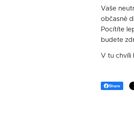
Vaše neutr
občasné di
Pocítíte l
budete zdr
V tu chvíl
Share