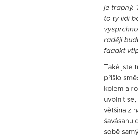
je trapný. 
to ty lidi
vysprchnou
raději bud
faaakt vtip
Také jste 
přišlo směš
kolem a ro
uvolnit se
většina z n
šavásanu d
sobě samý