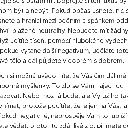
jte se s ostatními. Dopřejte si ten luxus bý
nom být a nebýt. Pokud občas usnete, nic 
snete a hranici mezi bděním a spánkem oddě
chvíli blažené neutrality. Nebudete mít žádný
yž ucítíte tíseň, pomocí hlubokého výdechu
 pokud vytane další negativum, uděláte toté
 své tělo a dál půjdete v dobrém s dobrem.
ech si možná uvědomíte, že Vás čím dál mé
záporné myšlenky. To zlo se Vám najednou 
azovat. Nebo možná bude, ale Vy už ho ta
nímat, protože pocítíte, že je jen na Vás, ja
Pokud negativně, neprospěje Vám to, ublíží
te vědět, proto i to zdánlivé zlo, přijmete 