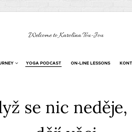
Welcome to Karolína Tou-Jou
URNEY
YOGA PODCAST
ON-LINE LESSONS
KONT
yž se nic neděje, 