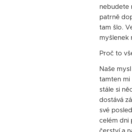
nebudete n
patrně dop
tam šlo. V
myšlenek n
Proč to v
Naše mysl 
tamten mi 
stále si n
dostává zá
své posled
celém dni p
čerství a n