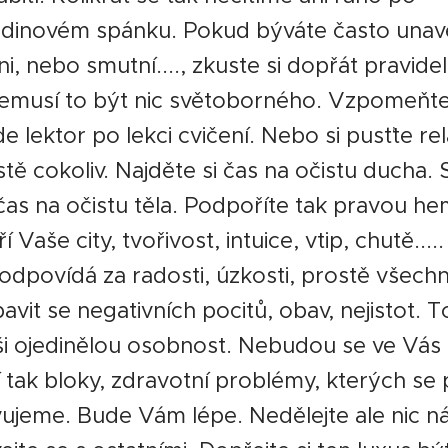
odinovém spánku. Pokud býváte často unave
i, nebo smutní...., zkuste si dopřát pravide
Nemusí to být nic světoborného. Vzpomeňte 
e lektor po lekci cvičení. Nebo si pusťte rel
tě cokoliv. Najděte si čas na očistu ducha. 
čas na očistu těla. Podpoříte tak pravou he
í Vaše city, tvořivost, intuice, vtip, chutě....
odpovídá za radosti, úzkosti, prostě všec
vit se negativních pocitů, obav, nejistot. T
ši ojedinělou osobnost. Nebudou se ve Vás
í tak bloky, zdravotní problémy, kterých se
ujeme. Bude Vám lépe. Nedělejte ale nic ná