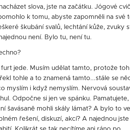
acházet slova, jste na začátku. Jógové cv
omohlo k tomu, abyste zapomněli na své tě
eškeré škubání svalů, lechtání kůže, zvuky st
ajednou není. Bylo tu, není tu.
šechno?
furt jede. Musím udělat tamto, protože toh
řekl tohle a to znamená tamto...stále se ně
ěco myslím i když nemyslím. Nervová sousta
hul. Odpočne si jen ve spánku. Pamatujete, 
ní šavásaně mohli skály lámat? A bylo to v
lném řešení, diskuzí, akcí? A najednou jste s
abití. Kolikrát se tak necítíme ani ráno po