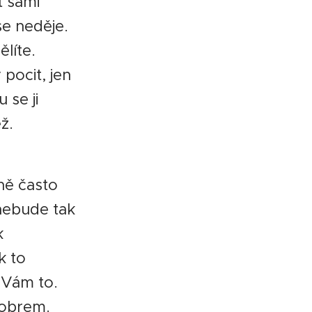
t sami
se neděje.
líte.
 pocit, jen
 se ji
ž.
ně často
nebude tak
k
k to
 Vám to.
dobrem.