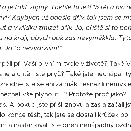
To je fakt vtipný. Takhle tu leží 15 těl a nic 
 baví? Kdybych už odešla dřív, tak jsem se m
t a v klídku zmizet dřív. Jo, příště si to po
u na kraji, abych pak zas nevyměkkla. Tyto
. Já to nevydržííím!"
trpěli při Vaší první mrtvole v životě? Také 
né a chtěli jste pryč? Také jste nechápali ty
zhodně jste se ani za mák nesnažili nemyslet
, nechat vše plynout...? Protože proč jako?
.
ás. A pokud jste přišli znovu a zas a začali j
o konce těšit, tak jste se dostali krůček po
m a nastartovali jste onen nenápadný ozd