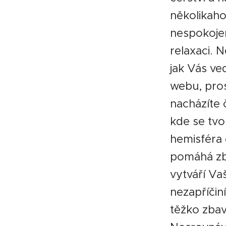
několikah
nespokojen
relaxaci. 
jak Vás ved
webu, pros
nacházíte 
kde se tvoř
hemisféra 
pomáhá zba
vytváří Va
nezapříčin
těžko zbav