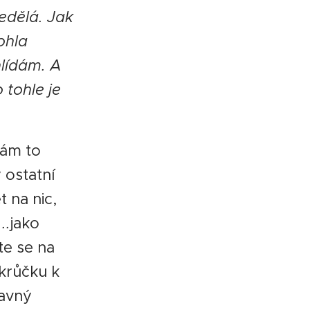
nedělá. Jak
ohla
hlídám. A
 tohle je
Vám to
 ostatní
 na nic,
...
jako
ste se na
 krůčku k
ravný