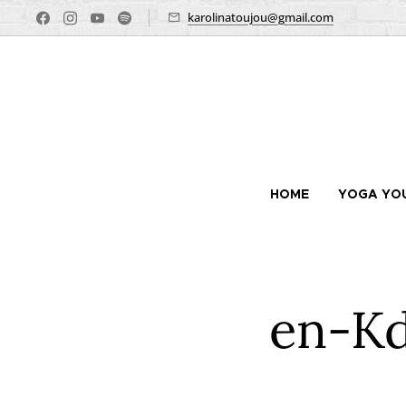
karolinatoujou@gmail.com
HOME
YOGA YO
en-Kd