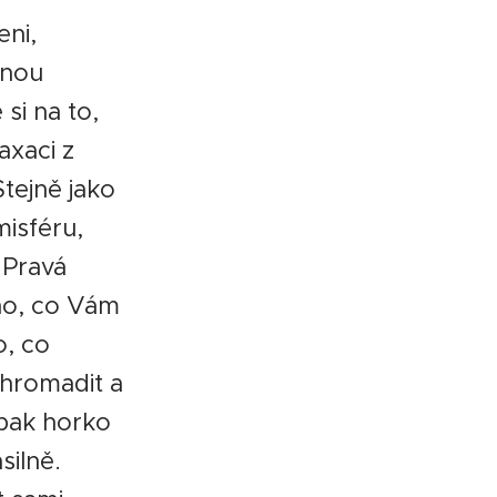
ni,
lnou
si na to,
axaci z
Stejně jako
misféru,
. Pravá
hno, co Vám
o, co
 hromadit a
 pak horko
silně.