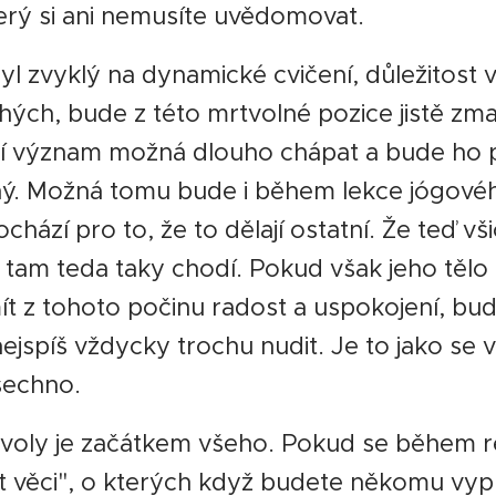
erý si ani nemusíte uvědomovat.
yl zvyklý na dynamické cvičení, důležitost 
hých, bude z této mrtvolné pozice jistě zma
jí význam možná dlouho chápat a bude ho 
ý. Možná tomu bude i během lekce jógovéh
chází pro to, že to dělají ostatní. Že teď vši
k tam teda taky chodí. Pokud však jeho tělo
t z tohoto počinu radost a uspokojení, bud
ejspíš vždycky trochu nudit. Je to jako se 
všechno.
tvoly je začátkem všeho. Pokud se během r
t věci", o kterých když budete někomu vyp