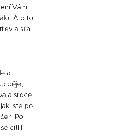
ičení Vám
lo. A o to
řev a síla
le a
co děje,
va a srdce
jak jste po
ečer. Po
e cítili