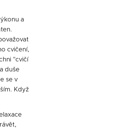
výkonu a
ten.
považovat
o cvičení,
chni "cvičí
 a duše
e se v
vším. Když
elaxace
rávět,