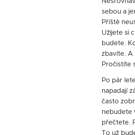
Nesrovnáve
sebou a je
Příště neu
Užijete si 
budete. Kd
zbavíte. A
Pročistíte
Po pár let
napadají 
často zobr
nebudete v
přečtete. 
To už bude