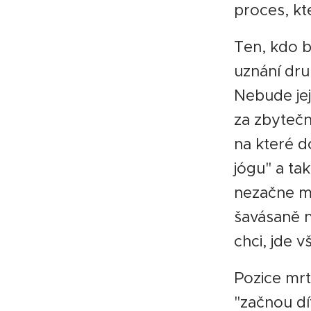
proces, kt
Ten, kdo b
uznání dru
Nebude je
za zbytečn
na které do
jógu" a ta
nezačne mí
šavásaně n
chci, jde 
Pozice mr
"začnou dí