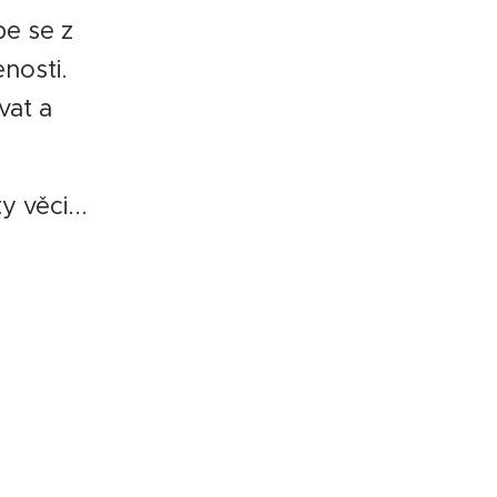
pe se z
nosti.
vat a
 věci...