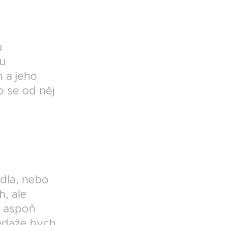
u
u
m a jeho
o se od něj
dla, nebo
, ale
h aspoň
ledaže bych