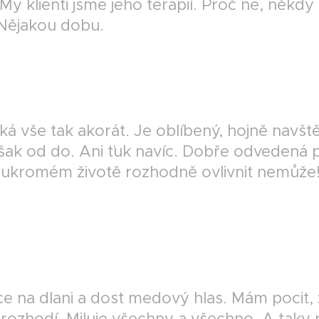
My klienti jsme jeho terapií. Proč ne, někd
 Nějakou dobu.
říká vše tak akorát. Je oblíbený, hojně navš
však od do. Ani ťuk navíc. Dobře odvedená 
oukromém životě rozhodně ovlivnit nemůže
.
ce na dlani a dost medový hlas. Mám pocit, 
erozhodí. Miluje všechny a všechno. A taky 