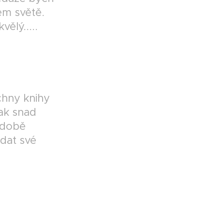
ém světě.
ělý.....
echny knihy
ak snad
 době
edat své