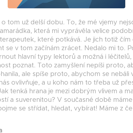
o tom už delší dobu. To, že mé vjemy nejso
kamarádka, která mi vyprávěla velice podo
terapeutek, které potkává. Je jich totiž čím 
ent se v tom začínám zrácet. Nedalo mi to. P
rnout hlavní typy lektorů a možná i léčitelů,
st poznat. Toto zamyšlení nepíši proto, 
anila, ale spíše proto, abychom se nebáli
nás ovlivňuje, a u koho nám to třeba už pře
Jak tenká hrana je mezi dobrým vlivem a ma
ostí a suverenitou? V současné době máme
ojme se střídat, hledat, vybírat! Máme z č
a