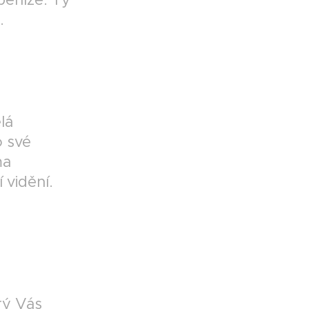
.
lá
 své
ma
 vidění.
erý Vás