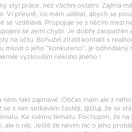
ný styl práce, než všichni ostatní. Zajímá m
i. Ví přesně, co mám udělat, abych se pos
 se vzdělává. Propojuje se s něčím mezi 
spojení se zemí chybí. Je dobře zaopatřen 
oty na účtu. Bohužel ztratil kontakt s realit
u mluvit o jeho "konkurenci", je odhodlaný
jakmile vyzkouším někoho jiného !
 něm fakt zajímavé. Občas mám ale z něho
 se s ním setkávám častěji, zjišťuji, že se stá
ématu. Ke svému tématu. Pochopím, že na 
, ale o něj. Ještě že nevím nic o jeho prob