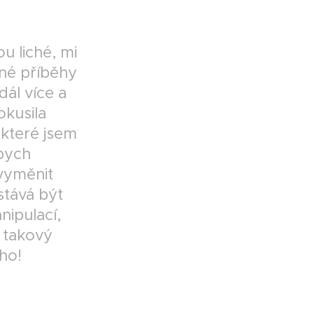
u liché, mi
bné příběhy
dál více a
okusila
 které jsem
abych
 vyměnit
stává být
nipulací,
 takový
eho!