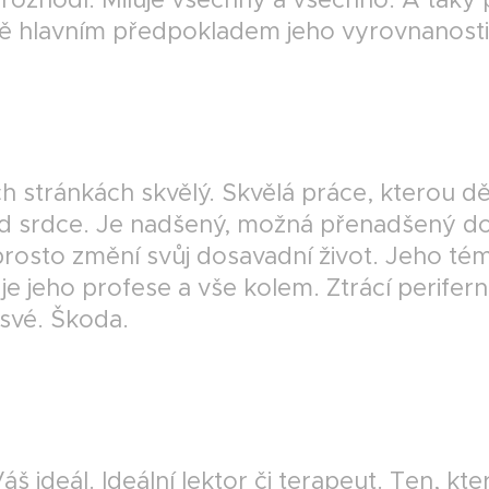
ně hlavním předpokladem jeho vyrovnanosti
h stránkách skvělý. Skvělá práce, kterou dě
d srdce. Je nadšený, možná přenadšený do
rosto změní svůj dosavadní život. Jeho té
je jeho profese a vše kolem. Ztrácí periferní
o své. Škoda.
áš ideál. Ideální lektor či terapeut. Ten, kt