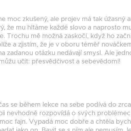
ne moc zkušený, ale projev má tak úžasný a
ý, že mu hltáme každé slovo a naprosto m
e. Trochu mě možná zaskočí, když ho začn
líže a zjistím, že je v oboru téměř nováčke
a zadanou otázku nedávají smysl. Ale jedn
můžu učit: přesvědčivost a sebevědomí!
čas se během lekce na sebe podívá do zrca
pii nevhodně rozpovídá o svých problémech
 moc fajn. Vypadá moc dobře a chtěla byc
adat jako on. Bavit se s ním ale nemusím, 