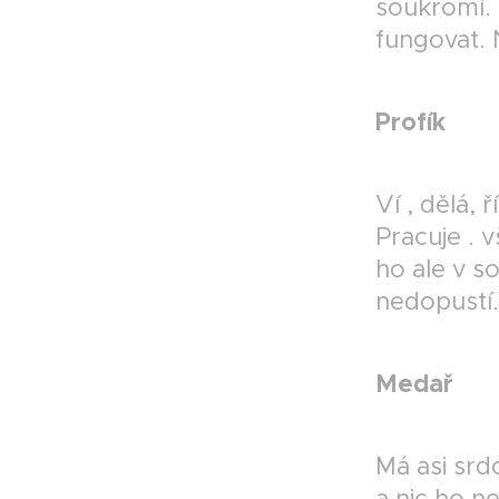
soukromí. 
fungovat.
Profík
Ví , dělá, 
Pracuje . 
ho ale v s
nedopustí
Medař
Má asi srd
a nic ho n