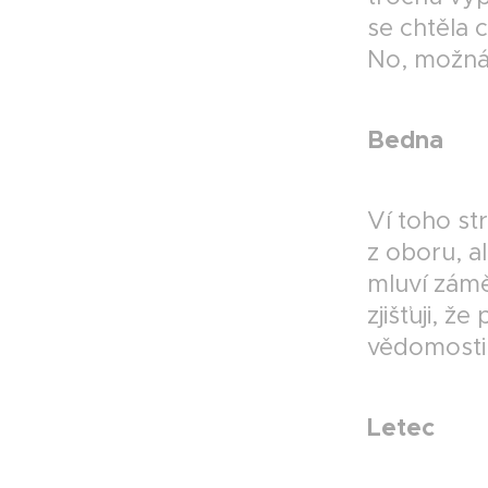
se chtěla 
No, možná 
Bedna
Ví toho st
z oboru, a
mluví zám
zjišťuji, ž
vědomosti 
Letec