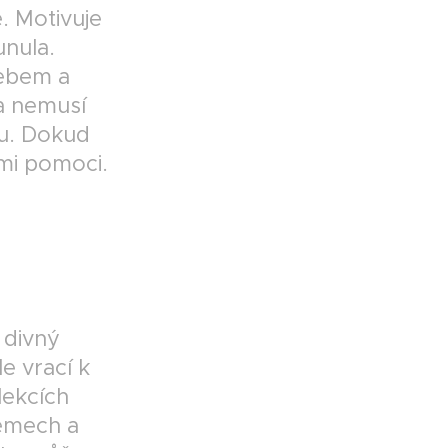
ě. Motivuje
unula.
nebem a
a nemusí
ou. Dokud
 mi pomoci.
 divný
le vrací k
lekcích
lémech a