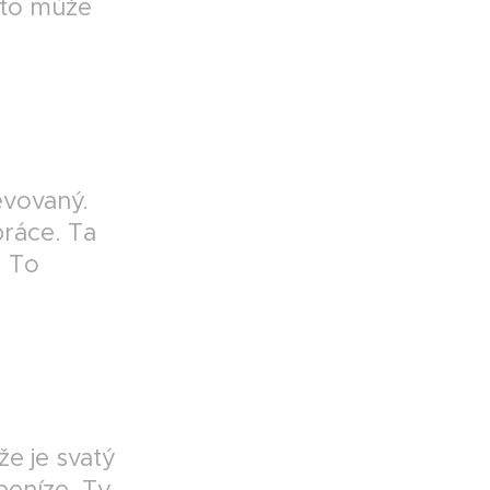
y to může
těvovaný.
práce. Ta
! To
že je svatý
peníze. Ty