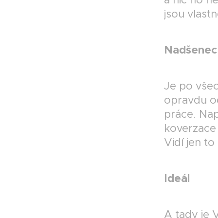
jsou vlast
Nadšenec
Je po všec
opravdu o
práce. Nap
koverzace 
Vidí jen t
Ideál
A tady je V