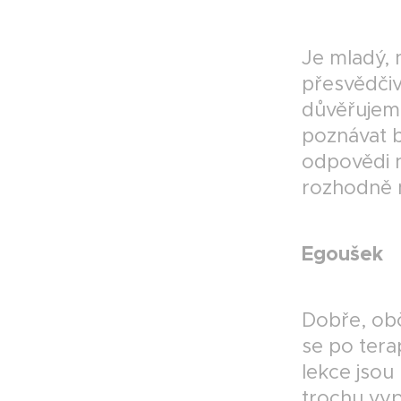
Je mladý, 
přesvědčiv
důvěřujem
poznávat b
odpovědi n
rozhodně 
Egoušek
Dobře, ob
se po tera
lekce jsou
trochu vyp