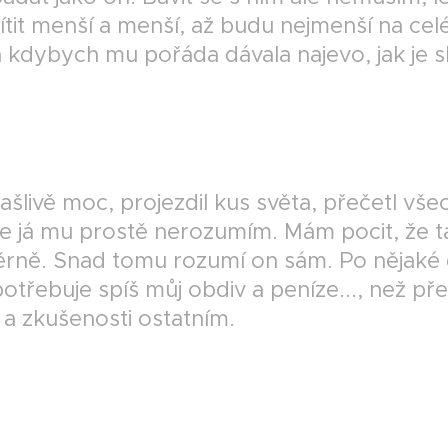
cítit menší a menší, až budu nejmenší na cel
kdybych mu pořáda dávala najevo, jak je skv
rašlivě moc, projezdil kus světa, přečetl vš
le já mu prostě nerozumím. Mám pocit, že t
ěrně. Snad tomu rozumí on sám. Po nějaké
e potřebuje spíš můj obdiv a peníze..., než př
a zkušenosti ostatním.