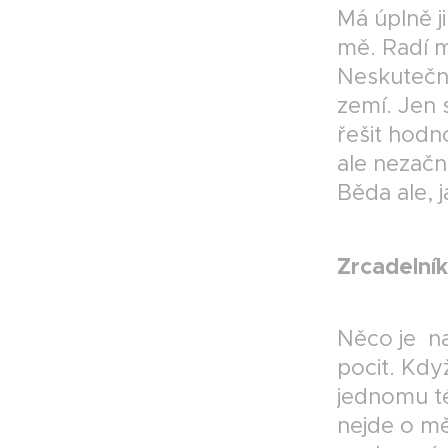
Má úplně ji
mě. Radí m
Neskutečně
zemí. Jen 
řešit hodn
ale nezačn
Běda ale, 
Zrcadelník
Něco je na
pocit. Když
jednomu t
nejde o mě