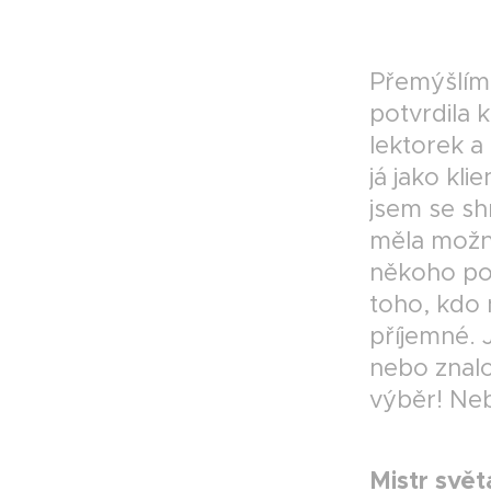
Přemýšlím 
potvrdila 
lektorek a 
já jako kli
jsem se sh
měla možno
někoho poh
toho, kdo 
příjemné. 
nebo znal
výběr! Neb
Mistr svět