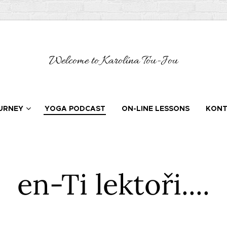
Welcome to Karolína Tou-Jou
URNEY
YOGA PODCAST
ON-LINE LESSONS
KONT
en-Ti lektoři....