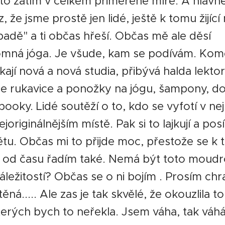
e to zatím v celkem přiměřené míře. A hlav
z, že jsme prostě jen lidé, ještě k tomu žijící 
adě" a ti občas hřeší. Občas mě ale děsí
mná jóga. Je všude, kam se podívám. Komer
kají nová a nová studia, přibývá halda lektor
se rukavice a ponožky na jógu, šampony, d
oky. Lidé soutěží o to, kdo se vyfotí v nejs
ejoriginálnějším místě. Pak si to lajkují a posí
tu. Občas mi to přijde moc, přestože se k
s od času řadím také. Nemá být toto moudr
záležitostí? Občas se o ni bojím . Prosím chraň
á..... Ale zas je tak skvělé, že okouzlila tolik
terých bych to neřekla. Jsem váha, tak váh