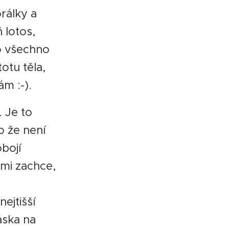
rálky a
 lotos,
o všechno
otu těla,
m :-).
. Je to
ko že není
obojí
 mi zachce,
ejtišší
áska na