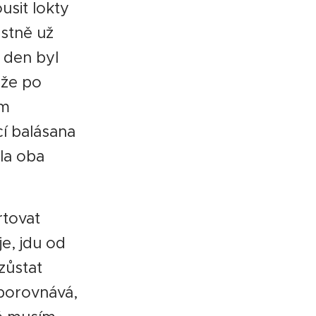
usit lokty
astně už
, den byl
ože po
em
cí balásana
la oba
rtovat
e, jdu od
zůstat
 porovnává,