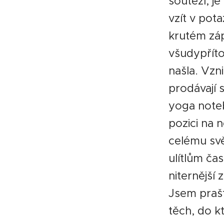
soutěží, j
vzít v pota
krutém záp
všudypříto
našla. Vzni
prodávají 
yoga notebo
pozici na n
celému svě
ulítlům ča
niternější 
Jsem praštěn
těch, do k