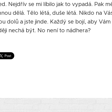
d. Nejdřív se mi líbilo jak to vypadá. Pak m
mnou dělá. Tělo létá, duše létá. Nikdo na V
ou dolů a jste jinde. Každý se bojí, aby Vám 
ději nechá být. No není to nádhera?