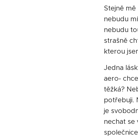
Stejně mě 
nebudu mí
nebudu to
strašně cht
kterou jse
Jedna láska 
aero- chcet
těžká? Nebo
potřebuji.
je svobodn
nechat se v
společnice