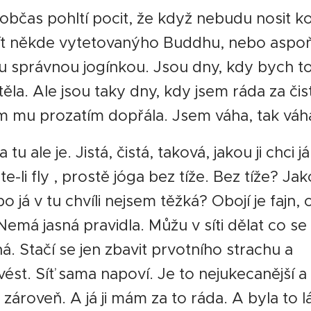
občas pohltí pocit, že když nebudu nosit ko
t někde vytetovanýho Buddhu, nebo aspoň
u správnou jogínkou. Jsou dny, kdy bych t
ěla. Ale jsou taky dny, kdy jsem ráda za čist
m mu prozatím dopřála. Jsem váha, tak váhá
tu ale je. Jistá, čistá, taková, jakou ji chci já
e-li fly , prostě jóga bez tíže. Bez tíže? Ja
 já v tu chvíli nejsem těžká? Obojí je fajn, 
 Nemá jasná pravidla. Můžu v síti dělat co se
á. Stačí se jen zbavit prvotního strachu a
ést. Síť sama napoví. Je to nejukecanější a n
 zároveň. A já ji mám za to ráda. A byla to l