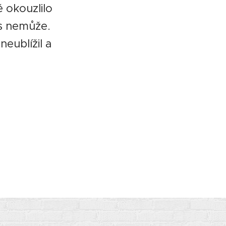
ě okouzlilo
ás nemůže.
neublížil a