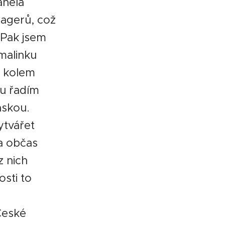
áněla
nagerů, což
. Pak jsem
malinku
at kolem
cu řadím
áskou.
vytvářet
a občas
z nich
osti to
 České