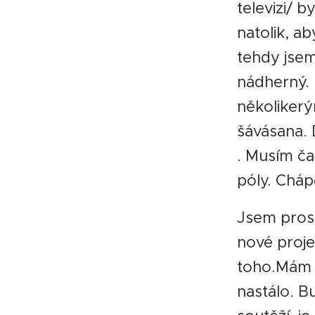
televizi/ 
natolik, a
tehdy jsem
nádherný. 
několikerý
šávásana. 
. Musím ča
póly. Chápe
Jsem prost
nové proje
toho.Mám r
nastálo. B