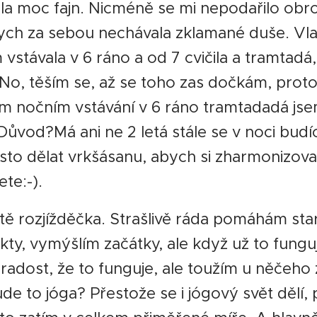
byla moc fajn. Nicméně se mi nepodařilo obro
bych za sebou nechávala zklamané duše. Vl
 vstávala v 6 ráno a od 7 cvičila a tramtadá
No, těším se, až se toho zas dočkám, prot
m nočním vstávání v 6 ráno tramtadadá js
Důvod?Má ani ne 2 letá stále se v noci budí
sto dělat vrkšásanu, abych si zharmonizova
te:-).
ě rozjížděčka. Strašlivě ráda pomáhám sta
kty, vymýšlím začátky, ale když už to funguj
adost, že to funguje, ale toužím u něčeho 
ude to jóga? Přestože se i jógový svět dělí,