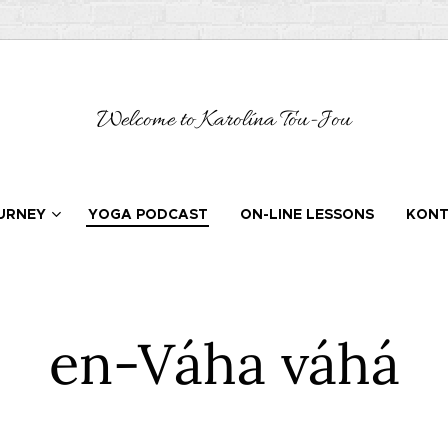
Welcome to Karolína Tou-Jou
URNEY
YOGA PODCAST
ON-LINE LESSONS
KONT
en-Váha váhá