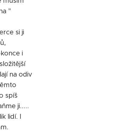
ně musím
na "
ce si ji
ů,
okonce i
ložitější
lají na odiv
 těmto
o spíš
me ji.....
 lidí. I
ám.