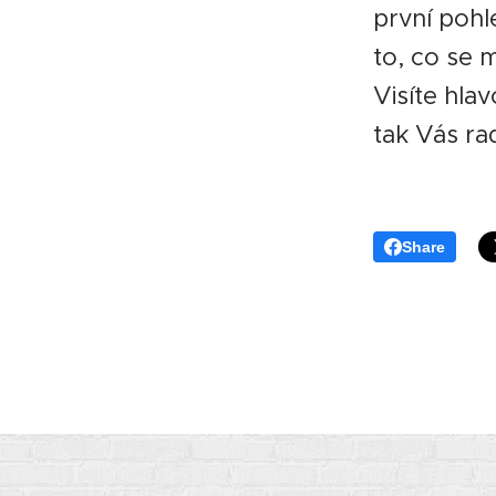
první pohle
to, co se 
Visíte hlav
tak Vás ra
Share