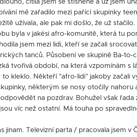
 dlouho, cítila jsem se stísněně a už jsem uh
pívání mě zařadilo mezi pařící skupinky tee
ežitě užívala, ale pak mi došlo, že už stačilo
bu byla v jakési afro-komunitě, která tu po
hodila jsem mezi lidi, kteří se začali srocov
rických tanců. Působení ve skupině Ba-to-
zká tvořivá období, na která vzpomínám s l
to kleklo. Někteří "afro-lidi" jakoby začali 
kupinky, některým se nosy otočily nahoru 
odpovědět na pozdrav. Bohužel však řada 
 jsou víc než ostatní. Má touha po spravedln
as jinam. Televizní parta / pracovala jsem v