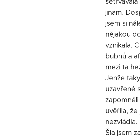
setrvávala
jinam. Dos
jsem si nál
nějakou do
vznikala. C
bubnů a af
mezi ta he
Jenže taky 
uzavřené s
zapomněli 
uvěřila, že
nezvládla.
Šla jsem z