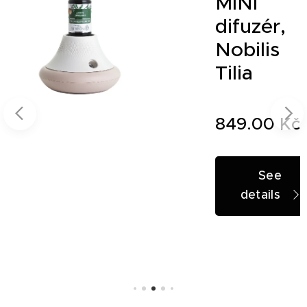
MINI
0
difuzér,
lis
Nobilis
Tilia
č
849.00
Kč
See
details