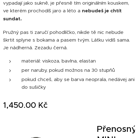
vypadají jako sukně, je přesně tím originálním kouskem,
ve kterém prochodíš jaro a léto a
nebudeš je chtít
sundat.
Pružný pas ti zaručí pohodlíčko, nikde tě nic nebude
škrtit splyne s bokama a pasem tvým. Látku vidíš sama.
Je nádherná. Zezadu černá.
materiál: viskoza, bavlna, elastan
per naruby, pokud možnos na 30 stupňů
pokud chceš, aby se barva neoprala, nedávej ani
do sušičky
1,450.00
Kč
kční
Přenosný