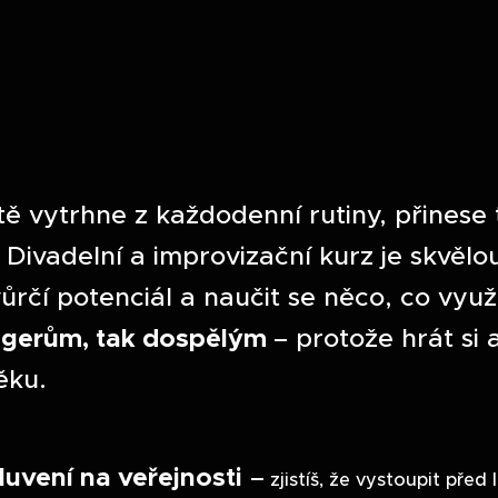
tě vytrhne z každodenní rutiny, přinese
Divadelní a improvizační kurz je skvělou
vůrčí potenciál a naučit se něco, co využi
agerům, tak dospělým
– protože hrát si
ěku.
luvení na veřejnosti
–
zjistíš, že vystoupit před 