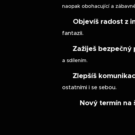
naopak obohacující a zábavné
Objevíš radost z 
🔴
fantazii.
🟣 Zažiješ bezpečný p
a sdílením.
🔴 Zlepšíš komunikaci
ostatními i se sebou.
🔴🟣Nový termín na š