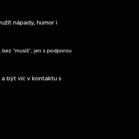
užít nápady, humor i
 bez "musíš", jen s podporou
 a být víc v kontaktu s