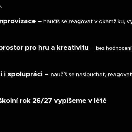
.
improvizace
–
naučíš se reagovat v okamžiku, vy
rostor pro hru a kreativitu
–
bez hodnocení,
 i spolupráci
–
naučíš se naslouchat, reagovat
kolní rok 26/27 vypíšeme v létě
🔴
🟣