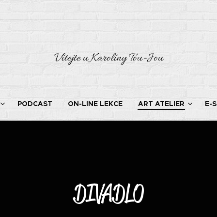
Vítejte u Karolíny Tou-Jou
PODCAST
ON-LINE LEKCE
ART ATELIER
E-
DIVADLO