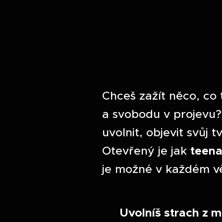
Chceš zažít něco, co 
a svobodu v projevu? 
uvolnit, objevit svůj t
teen
Otevřený je jak
je možné v každém v
🟣 Uvolníš strach z m