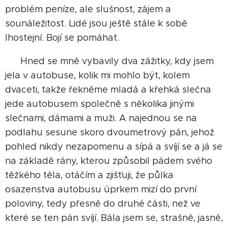
problém peníze, ale slušnost, zájem a
sounáležitost. Lidé jsou ještě stále k sobě
lhostejní. Bojí se pomáhat.
Hned se mně vybavily dva zážitky, kdy jsem
jela v autobuse, kolik mi mohlo být, kolem
dvaceti, takže řekněme mladá a křehká slečna
jede autobusem společně s několika jinými
slečnami, dámami a muži. A najednou se na
podlahu sesune skoro dvoumetrový pán, jehož
pohled nikdy nezapomenu a sípá a svíjí se a já se
na základě rány, kterou způsobil pádem svého
těžkého těla, otáčím a zjišťuji, že půlka
osazenstva autobusu úprkem mizí do první
poloviny, tedy přesně do druhé části, než ve
které se ten pán svíjí. Bála jsem se, strašně, jasně,