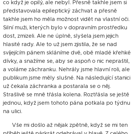
co když je opilý, ale nebyl. Přesně takhle jsem si
představovala epileptický záchvat a přesně
takhle jsem ho měla možnost vidět na vlastní oči.
Silní muži, kterých bylo v dopravním prostředku
dost, zmizeli. Ale ne úplně, slyšela jsem jejich
hlasité rady. Ale to už jsem zjistila, že se nad
svíjejícím pánem skláníme dvě, obě mladé křehké
dívky, a snažíme se, aby se aspoň o nic nepraštil,
a voláme záchranku. Nehrály jsme hlavní roli, ale
publikum jsme měly slušné. Na následující stanici
už čekala záchranka a postarala se o něj.
Strašlivě se mně třásla kolena. Roztřásla se ještě
jednou, když jsem tohoto pána potkala po týdnu
na ulici.
Vše mi došlo až nějak zpětně, když se mi ten
příběh ještě párkrát odehrával v hlavě. Z celého