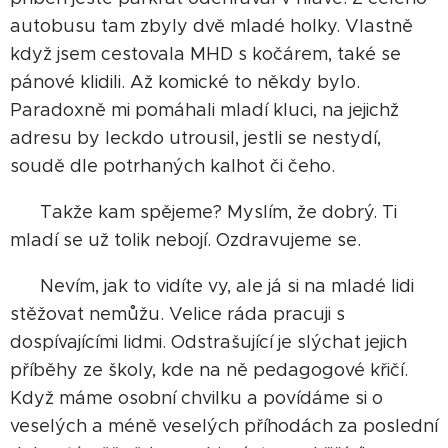
autobusu tam zbyly dvě mladé holky. Vlastně
když jsem cestovala MHD s kočárem, také se
pánové klidili. Až komické to někdy bylo.
Paradoxně mi pomáhali mladí kluci, na jejichž
adresu by leckdo utrousil, jestli se nestydí,
soudě dle potrhaných kalhot či čeho.
Takže kam spějeme? Myslím, že dobrý. Ti
mladí se už tolik nebojí. Ozdravujeme se.
Nevím, jak to vidíte vy, ale já si na mladé lidi
stěžovat nemůžu. Velice ráda pracuji s
dospívajícími lidmi. Odstrašující je slýchat jejich
příběhy ze školy, kde na ně pedagogové křičí.
Když máme osobní chvilku a povídáme si o
veselých a méně veselých příhodách za poslední