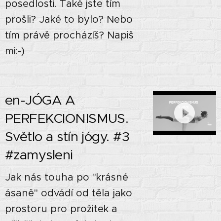
posedlosti. Také jste tím
prošli? Jaké to bylo? Nebo
tím právě procházíš? Napiš
mi:-)
en-JÓGA A
PERFEKCIONISMUS.
Světlo a stín jógy. #3
#zamysleni
Jak nás touha po "krásné
ásaně" odvádí od těla jako
prostoru pro prožitek a