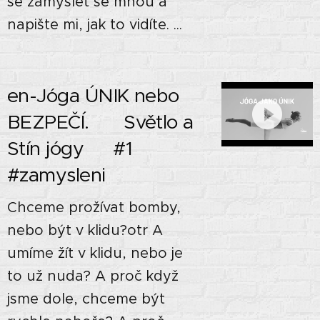
se zamyslet se mnou a
napište mi, jak to vidíte. ...
en-Jóga ÚNIK nebo
BEZPEČÍ. 🙏🏼 Světlo a
Stín jógy🌘 #1
#zamysleni
Chceme prožívat bomby,
nebo být v klidu?otr A
umíme žít v klidu, nebo je
to už nuda? A proč když
jsme dole, chceme být