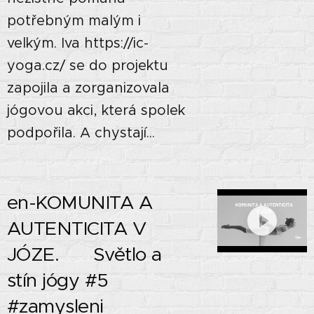
potřebným malým i
velkým. Iva https://ic-
yoga.cz/ se do projektu
zapojila a zorganizovala
jógovou akci, která spolek
podpořila. A chystají...
en-KOMUNITA A
AUTENTICITA V
JÓZE. 🌗 Světlo a
stín jógy #5
#zamysleni