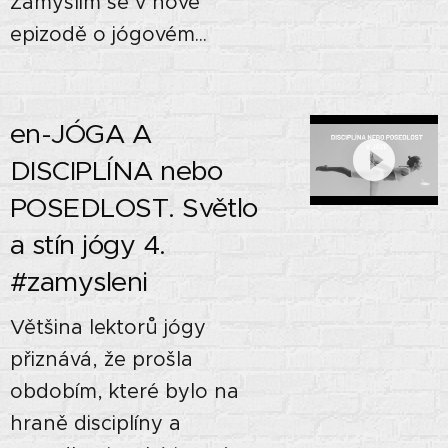
Zamýšlím se v nové
epizodě o jógovém...
en-JÓGA A
DISCIPLÍNA nebo
POSEDLOST. Světlo
a stín jógy 4. 🌓🌗🌚
#zamysleni
Většina lektorů jógy
přiznává, že prošla
obdobím, které bylo na
hraně disciplíny a