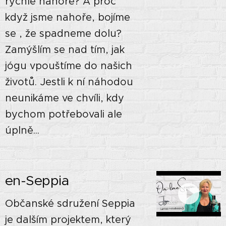
rychle nahoře? A proč
když jsme nahoře, bojíme
se , že spadneme dolu?
Zamýšlím se nad tím, jak
jógu vpouštíme do našich
životů. Jestli k ní náhodou
neunikáme ve chvíli, kdy
bychom potřebovali ale
úplně...
en-Seppia
Občanské sdružení Seppia
je dalším projektem, který