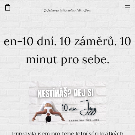
Welcome to Karolína Tou-Jou
en-10 dní. 10 záměrů. 10
minut pro sebe.
Připravila jsem pro tebe letní sérii krátkých