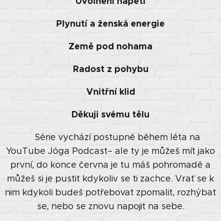
Uvolnění napětí
Plynutí a ženská energie
Země pod nohama
Radost z pohybu
Vnitřní klid
Děkuji svému tělu
🕊️ Série vychází postupně během léta na
YouTube Jóga Podcast– ale ty je můžeš mít jako
první, do konce června je tu máš pohromadě a
můžeš si je pustit kdykoliv se ti zachce. Vrať se k
nim kdykoli budeš potřebovat zpomalit, rozhýbat
se, nebo se znovu napojit na sebe.