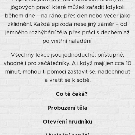
jógových praxí, které můžeš zařadit kdykoli
během dne – na ráno, přes den nebo večer jako
zklidnění. Každá epizoda nese jiný záměr – od
jemného rozhýbání těla přes práci s dechem až
po vnitřní naladění.
Všechny lekce jsou jednoduché, přístupné,
vhodné i pro začátečníky. A i když mají jen cca 10
minut, mohou ti pomoci zastavit se, nadechnout
a vrátit se k sobě.
Co tě čeká?
🧘‍♀️
Probuzení těla
Otevření hrudníku