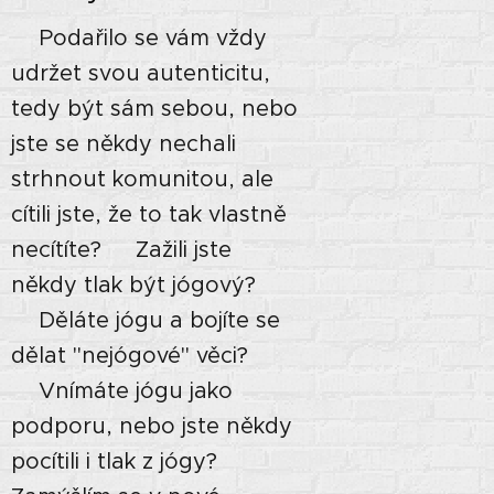
⭐Podařilo se vám vždy
udržet svou autenticitu,
tedy být sám sebou, nebo
jste se někdy nechali
strhnout komunitou, ale
cítili jste, že to tak vlastně
necítíte? ⭐Zažili jste
někdy tlak být jógový?
⭐Děláte jógu a bojíte se
dělat "nejógové" věci?
⭐Vnímáte jógu jako
podporu, nebo jste někdy
pocítili i tlak z jógy?