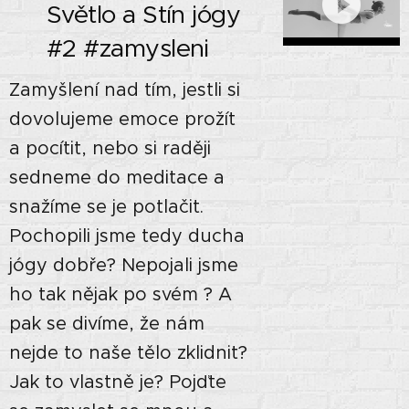
🙏🏼 Světlo a Stín jógy
🌘 #2 #zamysleni
Zamyšlení nad tím, jestli si
dovolujeme emoce prožít
a pocítit, nebo si raději
sedneme do meditace a
snažíme se je potlačit.
Pochopili jsme tedy ducha
jógy dobře? Nepojali jsme
ho tak nějak po svém ? A
pak se divíme, že nám
nejde to naše tělo zklidnit?
Jak to vlastně je? Pojďte