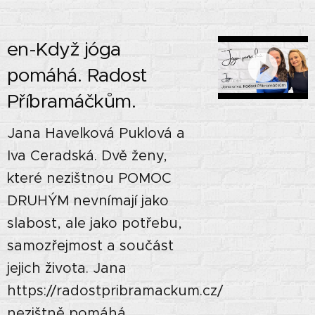
en-Když jóga
pomáhá. Radost
Příbramáčkům.
Jana Havelková Puklová a
Iva Ceradská. Dvě ženy,
které nezištnou POMOC
DRUHÝM nevnímají jako
slabost, ale jako potřebu,
samozřejmost a součást
jejich života. Jana
https://radostpribramackum.cz/
nezištně pomáhá