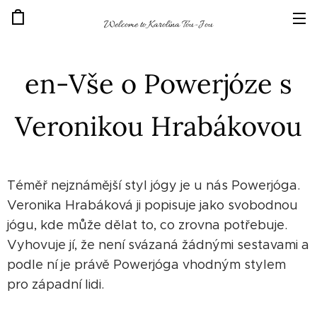
Welcome to Karolína Tou-Jou
en-Vše o Powerjóze s
Veronikou Hrabákovou
Téměř nejznámější styl jógy je u nás Powerjóga.
Veronika Hrabáková ji popisuje jako svobodnou
jógu, kde může dělat to, co zrovna potřebuje.
Vyhovuje jí, že není svázaná žádnými sestavami a
podle ní je právě Powerjóga vhodným stylem
pro západní lidi.