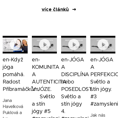
více článků
en-Když
en-
en-JÓGA
en-JÓGA
jóga
KOMUNITA
A
A
pomáhá.
A
DISCIPLÍNA
PERFEKCIO
Radost
AUTENTICITA
nebo
Světlo a
Příbramáčkům.
V JÓZE.
POSEDLOST.
stín jógy.
🌗 Světlo
Světlo a
#3
Jana
a stín
stín jógy
#zamysleni
Havelková
jógy #5
4. 🌓🌗🌚
Puklová a
Jak nás