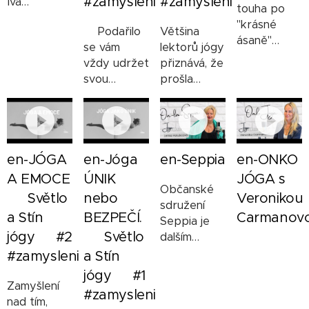
#zamysleni
#zamysleni
Iva
touha po
Ceradská.
"krásné
⭐Podařilo
Většina
Dvě ženy,
ásaně"
se vám
lektorů jógy
které
odvádí od
vždy udržet
přiznává, že
nezištnou
těla jako
svou
prošla
POMOC
prostoru
autenticitu,
obdobím,
DRUHÝM
pro
tedy být
které bylo
nevnímají
prožitek a
sám sebou,
na hraně
jako slabost,
přibližuje k
nebo jste
disciplíny a
ale jako
perfekcionism
se někdy
posedlosti.
en-JÓGA
en-Jóga
en-Seppia
en-ONKO
potřebu,
Často je
nechali
Také jste
samozřejmost
A EMOCE
ÚNIK
JÓGA s
pro nás
Občanské
strhnout
tím prošli?
a součást
🙏🏼 Světlo
nebo
Veronikou
důležitější
sdružení
komunitou,
Jaké to
jejich života.
to, jak
a Stín
BEZPEČÍ.
Carmanov
Seppia je
ale cítili jste,
bylo? Nebo
Jana
pozice
jógy🌘 #2
🙏🏼 Světlo
dalším
že to tak
tím právě
https://radostpribramackum.cz/
vypadá, jak
projektem,
vlastně
procházíš?
#zamysleni
a Stín
nezištně
v ásaně
který
necítíte?
Napiš mi:-)
pomáhá
jógy🌘 #1
vypadáme
představuji
⭐Zažili jste
Zamyšlení
potřebným
#zamysleni
my a ještě
v rámci
někdy tlak
nad tím,
malým i