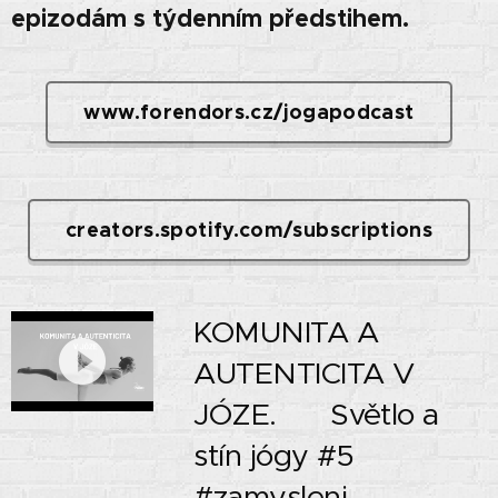
epizodám s týdenním předstihem.
www.forendors.cz/jogapodcast
creators.spotify.com/subscriptions
KOMUNITA A
AUTENTICITA V
JÓZE. 🌗 Světlo a
stín jógy #5
#zamysleni