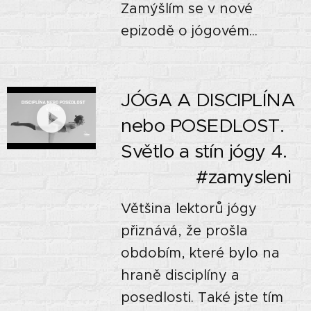
Zamýšlím se v nové
epizodě o jógovém...
JÓGA A DISCIPLÍNA
nebo POSEDLOST.
Světlo a stín jógy 4.
🌓🌗🌚 #zamysleni
Většina lektorů jógy
přiznává, že prošla
obdobím, které bylo na
hraně disciplíny a
posedlosti. Také jste tím