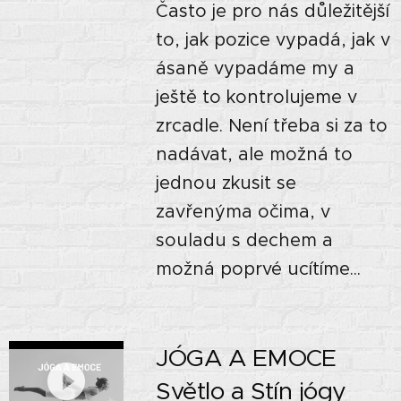
Často je pro nás důležitější
to, jak pozice vypadá, jak v
ásaně vypadáme my a
ještě to kontrolujeme v
zrcadle. Není třeba si za to
nadávat, ale možná to
jednou zkusit se
zavřenýma očima, v
souladu s dechem a
možná poprvé ucítíme...
JÓGA A EMOCE 🙏🏼
Světlo a Stín jógy🌘