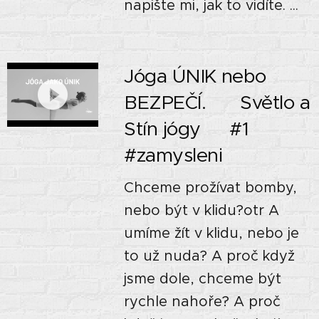
napište mi, jak to vidíte. ...
Jóga ÚNIK nebo
BEZPEČÍ. 🙏🏼 Světlo a
Stín jógy🌘 #1
#zamysleni
Chceme prožívat bomby,
nebo být v klidu?otr A
umíme žít v klidu, nebo je
to už nuda? A proč když
jsme dole, chceme být
rychle nahoře? A proč