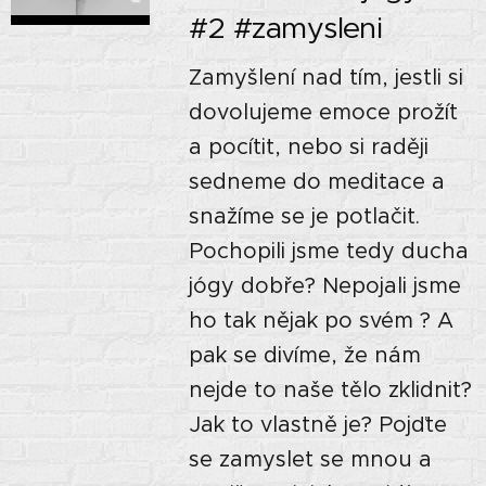
#2 #zamysleni
Zamyšlení nad tím, jestli si
dovolujeme emoce prožít
a pocítit, nebo si raději
sedneme do meditace a
snažíme se je potlačit.
Pochopili jsme tedy ducha
jógy dobře? Nepojali jsme
ho tak nějak po svém ? A
pak se divíme, že nám
nejde to naše tělo zklidnit?
Jak to vlastně je? Pojďte
se zamyslet se mnou a