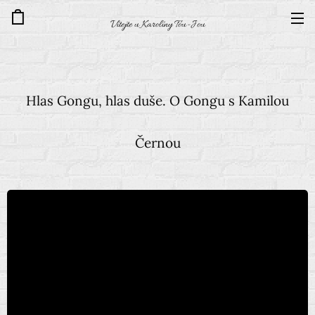
Vítejte u Karolíny Tou-Jou
Hlas Gongu, hlas duše. O Gongu s Kamilou
Černou