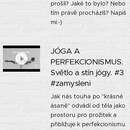
prošli? Jaké to bylo? Nebo
tím právě procházíš? Napiš
mi:-)
JÓGA A
PERFEKCIONISMUS.
Světlo a stín jógy. #3
#zamysleni
Jak nás touha po "krásné
ásaně" odvádí od těla jako
prostoru pro prožitek a
přibližuje k perfekcionismu.