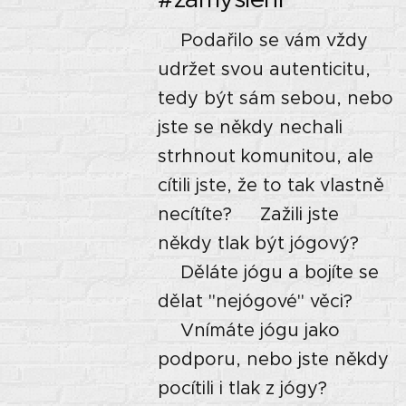
⭐Podařilo se vám vždy
udržet svou autenticitu,
tedy být sám sebou, nebo
jste se někdy nechali
strhnout komunitou, ale
cítili jste, že to tak vlastně
necítíte? ⭐Zažili jste
někdy tlak být jógový?
⭐Děláte jógu a bojíte se
dělat "nejógové" věci?
⭐Vnímáte jógu jako
podporu, nebo jste někdy
pocítili i tlak z jógy?