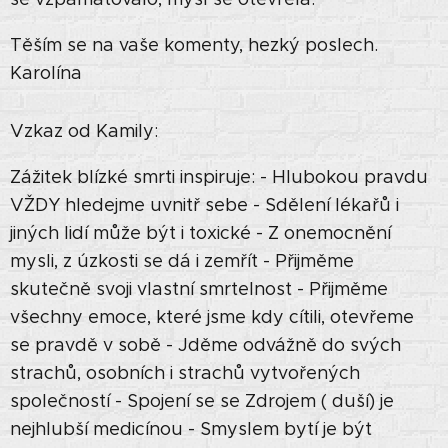
Těším se na vaše komenty, hezký poslech.
Karolína
Vzkaz od Kamily: 🦋🦋🦋🦋
Zážitek blízké smrti inspiruje: - Hlubokou pravdu
VŽDY hledejme uvnitř sebe - Sdělení lékařů i
jiných lidí může být i toxické - Z onemocnění
mysli, z úzkosti se dá i zemřít - Přijměme
skutečně svoji vlastní smrtelnost - Přijměme
všechny emoce, které jsme kdy cítili, otevřeme
se pravdě v sobě - Jděme odvážně do svých
strachů, osobních i strachů vytvořených
společností - Spojení se se Zdrojem ( duší) je
nejhlubší medicínou - Smyslem bytí je být