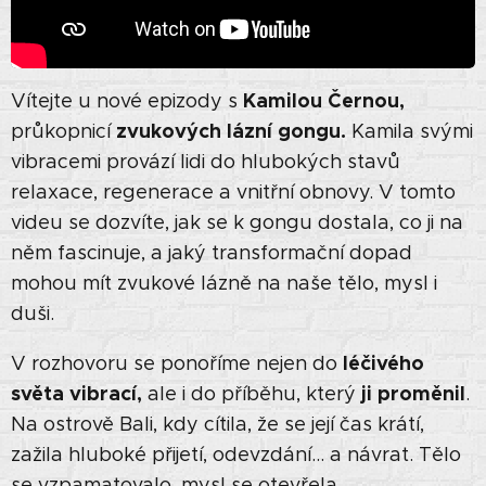
Kamilou Černou,
Vítejte u nové epizody s
zvukových lázní gongu.
průkopnicí
Kamila svými
vibracemi provází lidi do hlubokých stavů
relaxace, regenerace a vnitřní obnovy. V tomto
videu se dozvíte, jak se k gongu dostala, co ji na
něm fascinuje, a jaký transformační dopad
mohou mít zvukové lázně na naše tělo, mysl i
duši.
léčivého
V rozhovoru se ponoříme nejen do
světa vibrací,
ji proměnil
ale i do příběhu, který
.
Na ostrově Bali, kdy cítila, že se její čas krátí,
zažila hluboké přijetí, odevzdání… a návrat. Tělo
se vzpamatovalo, mysl se otevřela.