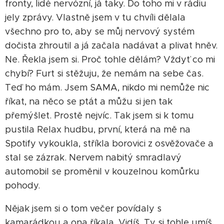
fronty, lidé nervózní, já taky. Do toho mi v rádiu
jely zprávy. Vlastně jsem v tu chvíli dělala
všechno pro to, aby se můj nervový systém
dočista zhroutil a já začala nadávat a plivat hněv.
Ne. Řekla jsem si. Proč tohle dělám? Vždyť co mi
chybí? Furt si stěžuju, že nemám na sebe čas.
Teď ho mám. Jsem SAMA, nikdo mi nemůže nic
říkat, na něco se ptát a můžu si jen tak
přemýšlet. Prostě nejvíc. Tak jsem si k tomu
pustila Relax hudbu, první, která na mě na
Spotify vykoukla, stříkla borovici z osvěžovače a
stal se zázrak. Nervem nabitý smradlavý
automobil se proměnil v kouzelnou komůrku
pohody.
Nějak jsem si o tom večer povídaly s
kamarádkou a ona říkala. Vidíš, Ty si tohle umíš