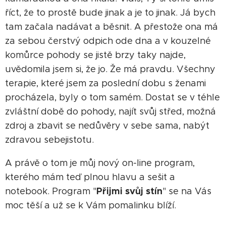
říct, že to prostě bude jinak a je to jinak. Já bych
tam začala nadávat a běsnit. A přestože ona má
za sebou čerstvý odpich ode dna a v kouzelné
komůrce pohody se jistě brzy taky najde,
uvědomila jsem si, že jo. Že má pravdu. Všechny
terapie, které jsem za poslední dobu s ženami
procházela, byly o tom samém. Dostat se v téhle
zvláštní době do pohody, najít svůj střed, možná
zdroj a zbavit se nedůvěry v sebe sama, nabýt
zdravou sebejistotu.
A právě o tom je můj nový on-line program,
kterého mám teď plnou hlavu a sešit a
Přijmi svůj stín
notebook. Program "
" se na Vás
moc těší a už se k Vám pomalinku blíží.