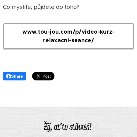
Co myslíte, půjdete do toho?
www.tou-jou.com/p/video-kurz-
relaxacni-seance/
Share
Žij, ať to stihneš!