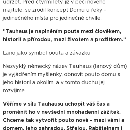
udržet. Před čtyřmi lety, již v péči nového
majitele, se zrodil koncept Domu u řeky -
jedinečného místa pro jedinečné chvíle.
"Tauhaus je naplněním pouta mezi člověkem,
historií a přírodou, mezi životem a prožitkem."
Lano jako symbol pouta a závazku
Nezvyklý německý název Tauhaus (lanový dům)
je vyjádřením myšlenky, obnovit pouto domu s
jeho historií a okolím, a v tomto duchu jej
rozvíjíme.
Věříme v sílu Tauhausu uchopit váš čas a
proměnit ho v nevšední mnohadenní zážitek.
Chceme tak vytvořit pouto nové - mezi vámi a
domem, jeho zahradou, Střelou, Rabštejnem i