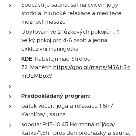
Součástí je sauna, sál na cvičení jógy-
stodola, hluboké relaxace a meditace,
možnost masáže
Ubytování ve 2 lůžkových pokojích , 1
velký pokoj pro 4-6 osob a jedna
exkluzivní maringotka
KDE
: Rabštejn nad Střelou
72, Manětín
https://goo.gl/maps/M3Atjj3jc
mUEMBpx9
Předpokládaný program:
pátek večer: jóga a relaxace 1,5h /
Karolína/ , sauna
sobota: 9:15-10:45 Hormonální jóga/
Katka/1,5h , přes den procházky a sauna,