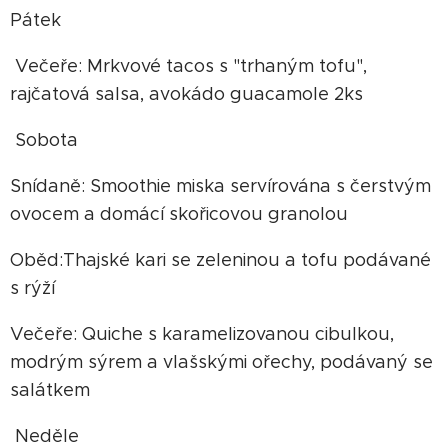
Pátek
Večeře: Mrkvové tacos s "trhaným tofu",
rajčatová salsa, avokádo guacamole 2ks
Sobota
Snídaně: Smoothie miska servírována s čerstvým
ovocem a domácí skořicovou granolou
Oběd:Thajské kari se zeleninou a tofu podávané
s rýží
Večeře: Quiche s karamelizovanou cibulkou,
modrým sýrem a vlašskými ořechy, podávaný se
salátkem
Neděle