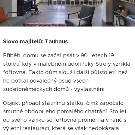
Slovo majitelů: Tauhaus
Příběh domu se začal psát v 90. letech 19.
století, kdy v malebném údolí řeky Střely vznikla
fořtovna. Takto dům sloužil další půlstoletí, než
ho potkal poválečný osud všech
sudetoněmeckých domů - vyvlastnění.
Objekt připadl státnímu statku, čímž započalo
smutné období jeho pomalého chátrání. Sto let
od svého vzniku se fořtovna proměnila v ranč s
výletní restaurací, která se však nedokázala