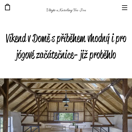
Vítejte u Karolíny Tou-Jou
Víkend v Domě s příběhem vhodný i pro
jógové začátečnice- již proběhlo
.