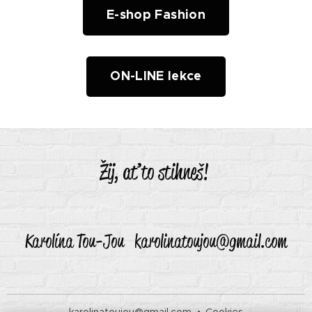
E-shop Fashion
ON-LINE lekce
Žij, ať to stihneš!
Karolína Tou-Jou karolinatoujou@gmail.com