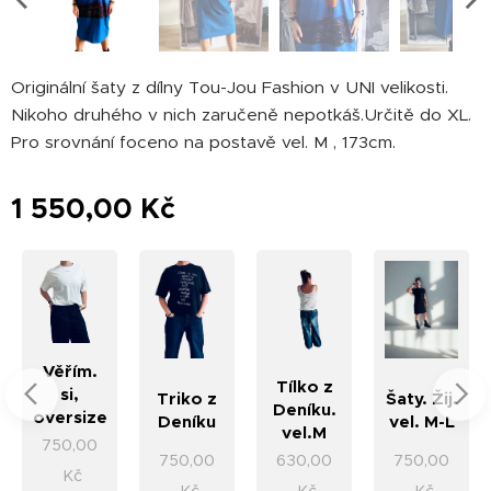
Originální šaty z dílny Tou-Jou Fashion v UNI velikosti.
Nikoho druhého v nich zaručeně nepotkáš.Určitě do XL.
Pro srovnání foceno na postavě vel. M , 173cm.
1 550,00
Kč
Věřím.
Tílko z
si,
Triko z
Šaty. Žij.
Deníku.
oversize
Deníku
vel. M-L
vel.M
750,00
630,00
750,00
750,00
Kč