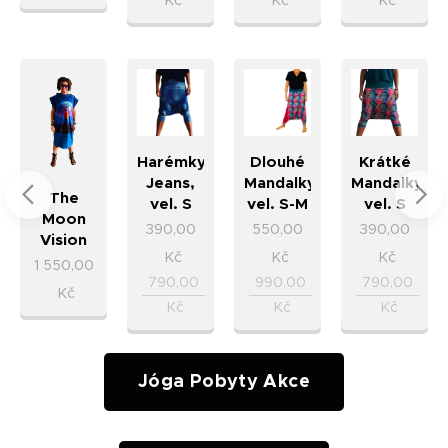
Kč
Kč
Kč
Harémky
Dlouhé
Krátké
Jeans,
Mandalky,
Mandalky,
The
vel. S
vel. S-M
vel. S
Moon
390,00
550,00
390,00
Vision
Kč
Kč
Kč
1 550,00
790,00
990,00
790,00
Kč
Kč
Kč
Kč
Jóga Pobyty Akce