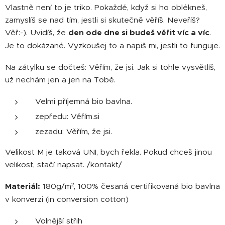
Vlastně není to je triko. Pokaždé, když si ho oblékneš,
zamyslíš se nad tím, jestli si skutečně věříš. Neveříš?
Věř:-). Uvidíš, že
den ode dne si budeš věřit víc a víc
.
Je to dokázané. Vyzkoušej to a napiš mi, jestli to funguje.
Na zátylku se dočteš: Věřím, že jsi. Jak si tohle vysvětlíš,
už nechám jen a jen na Tobě.
Velmi příjemná bio bavlna.
zepředu: Věřím.si
zezadu: Věřím, že jsi.
Velikost M je taková UNI, bych řekla. Pokud chceš jinou
velikost, stačí napsat. /kontakt/
Materiál:
180g/m², 100% česaná certifikovaná bio bavlna
v konverzi (in conversion cotton)
Volnější střih