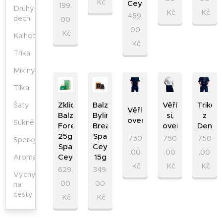
Kč
Ceylon
199.
Druhý
Kč
Kč
459.
dech
00
00
Kč
Kalhoty
Kč
Trika
Mikiny
Tílka
Zklidňující
Balzám.Zklidňující
Věřím.
Triko
Šaty
Věřím.si,
Balzám
Bylinky
si,
z
oversize
Sukně
ForestVeda
Breathe,
oversize
Deník
25g,
Spa
750
750
750
Šperky
Spa
Ceylon,
.00
.00
.00
Ceylon
15g
Aromaterapie
Kč
Kč
Kč
629.
349.
Vychytávky
00
00
na
cesty
Kč
Kč