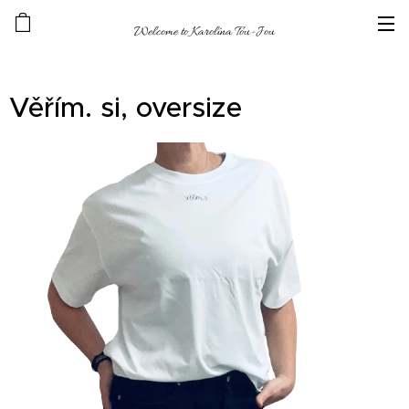
Welcome to Karolína Tou-Jou
Věřím. si, oversize