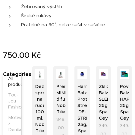
Žebrovaný výstřih
Široké rukávy
Pratelné na 30°, nelze sušit v sušičce
750.00
Kč
Categories
All
products
Dezinfekční
Přenosný
Harmonizující
Zklidňující
Povzná
sprej
MINI
Balzám
Balzám
Balzá
Tou-
na
difuzér,
Proti
SLEEP
HAPP
Jou
ruce
Nobilis
Stresu
25g,
25g,
Fashion
100
Tilia
DE-
Spa
Spa
Motivační
ml,
STRESS
Ceylon
Ceylo
849.
z
Nobilis
25g,
349.
349.
00
Deníku
Tilia
Spa
00
00