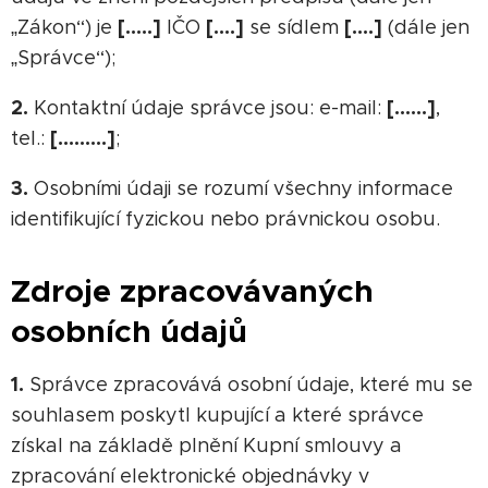
[…..]
[….]
[….]
„Zákon“) je
IČO
se sídlem
(dále jen
„Správce“);
2.
[……]
Kontaktní údaje správce jsou: e-mail:
,
[………]
tel.:
;
3.
Osobními údaji se rozumí všechny informace
identifikující fyzickou nebo právnickou osobu.
Zdroje zpracovávaných
osobních údajů
1.
Správce zpracovává osobní údaje, které mu se
souhlasem poskytl kupující a které správce
získal na základě plnění Kupní smlouvy a
zpracování elektronické objednávky v