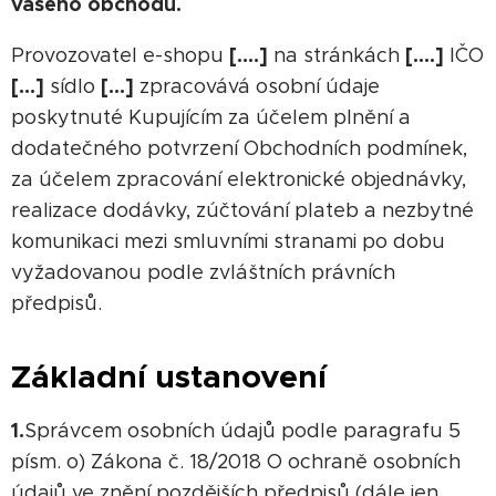
vašeho obchodu.
[….]
[….]
Provozovatel e-shopu
na stránkách
IČO
[…]
[…]
sídlo
zpracovává osobní údaje
poskytnuté Kupujícím za účelem plnění a
dodatečného potvrzení Obchodních podmínek,
za účelem zpracování elektronické objednávky,
realizace dodávky, zúčtování plateb a nezbytné
komunikaci mezi smluvními stranami po dobu
vyžadovanou podle zvláštních právních
předpisů.
Základní ustanovení
1.
Správcem osobních údajů podle paragrafu 5
písm. o) Zákona č. 18/2018 O ochraně osobních
údajů ve znění pozdějších předpisů (dále jen