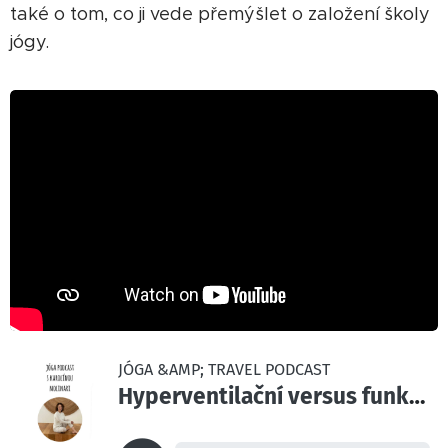
také o tom, co ji vede přemýšlet o založení školy
jógy.