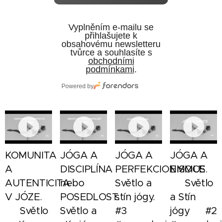
Vyplněním e‑mailu se
přihlašujete k
obsahovému newsletteru
tvůrce a souhlasíte s
obchodními
podmínkami
.
Powered by
KOMUNITA
JÓGA A
JÓGA A
JÓGA A
A
DISCIPLÍNA
PERFEKCIONISMUS.
EMOCE
AUTENTICITA
nebo
Světlo a
🙏🏼 Světlo
V JÓZE.
POSEDLOST.
stín jógy.
a Stín
🌗 Světlo
Světlo a
#3
jógy🌘 #2