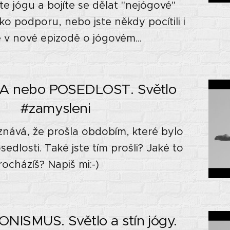
e jógu a bojíte se dělat "nejógové"
o podporu, nebo jste někdy pocítili i
e v nové epizodě o jógovém...
A nebo POSEDLOST. Světlo
🌚 #zamysleni
iznává, že prošla obdobím, které bylo
sedlosti. Také jste tím prošli? Jaké to
ocházíš? Napiš mi:-)
ISMUS. Světlo a stín jógy.