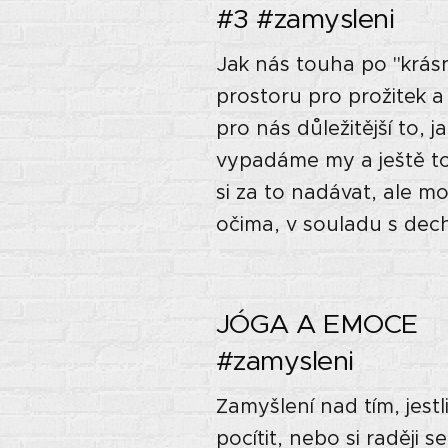
#3 #zamysleni
Jak nás touha po "krásn
prostoru pro prožitek a 
pro nás důležitější to, 
vypadáme my a ještě to
si za to nadávat, ale m
očima, v souladu s dec
JÓGA A EMOCE 🙏🏼
#zamysleni
Zamyšlení nad tím, jest
pocítit, nebo si raději