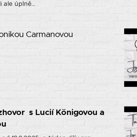
ale úplně...
onikou Carmanovou
ovor s Lucií Königovou a
ou