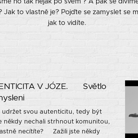
sme ho tak nějak po svém ? A pak se divím
t? Jak to vlastně je? Pojďte se zamyslet se 
jak to vidíte.
TICITA V JÓZE. 🌗 Světlo
mysleni
udržet svou autenticitu, tedy být
e někdy nechali strhnout komunitou,
 vlastně necítíte? ⭐Zažili jste někdy