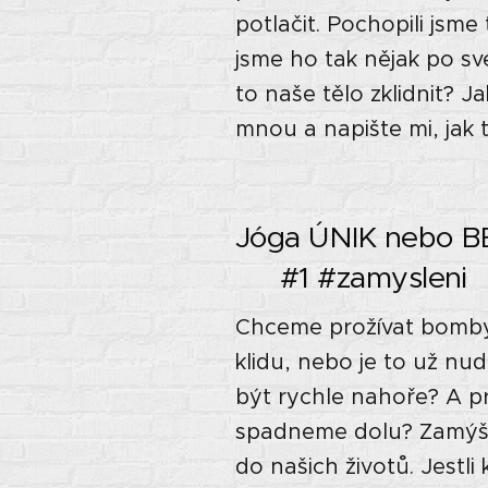
potlačit. Pochopili jsm
jsme ho tak nějak po sv
to naše tělo zklidnit? J
mnou a napište mi, jak to 
Jóga ÚNIK nebo BEZ
🌘 #1 #zamysleni
Chceme prožívat bomby,
klidu, nebo je to už nu
být rychle nahoře? A pr
spadneme dolu? Zamýšlí
do našich životů. Jestli