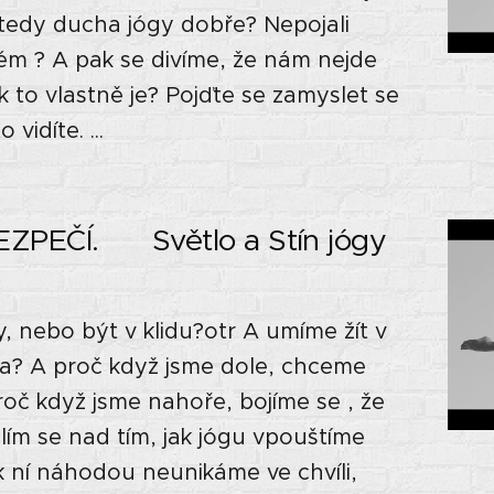
e tedy ducha jógy dobře? Nepojali
ém ? A pak se divíme, že nám nejde
ak to vlastně je? Pojďte se zamyslet se
vidíte. ...
PEČÍ. 🙏🏼 Světlo a Stín jógy
 nebo být v klidu?otr A umíme žít v
da? A proč když jsme dole, chceme
oč když jsme nahoře, bojíme se , že
m se nad tím, jak jógu vpouštíme
 k ní náhodou neunikáme ve chvíli,