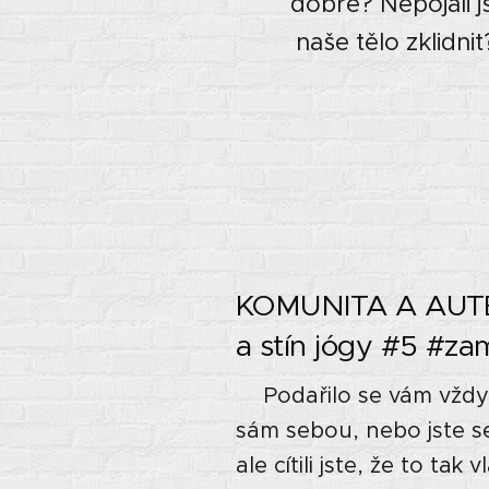
dobře? Nepojali j
naše tělo zklidni
KOMUNITA A AUTEN
a stín jógy #5 #za
⭐Podařilo se vám vždy 
sám sebou, nebo jste s
ale cítili jste, že to tak