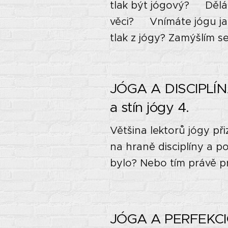
tlak být jógový? ⭐Dělát
věci? ⭐Vnímáte jógu jak
tlak z jógy? Zamýšlím s
JÓGA A DISCIPLÍN
a stín jógy 4. 🌓
Většina lektorů jógy př
na hraně disciplíny a po
bylo? Nebo tím právě pr
JÓGA A PERFEKCION