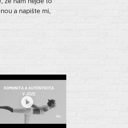
e, že nám nejde to
mnou a napište mi,