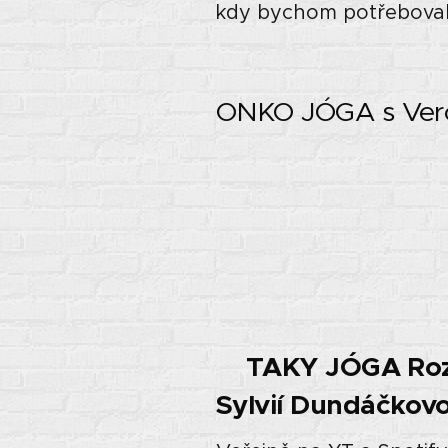
kdy bychom potřebovali 
ONKO JÓGA s Ver
TAKY JÓGA Rozh
Sylvií Dundáčkov