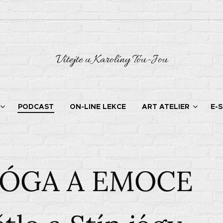
Vítejte u Karolíny Tou-Jou
PODCAST
ON-LINE LEKCE
ART ATELIER
E-
JÓGA A EMOCE 🙏