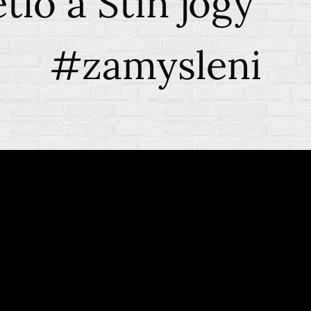
ětlo a Stín jógy🌘
#zamysleni