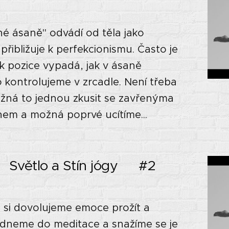
é ásaně" odvádí od těla jako
přibližuje k perfekcionismu. Často je
jak pozice vypadá, jak v ásaně
 kontrolujeme v zrcadle. Není třeba
ožná to jednou zkusit se zavřenýma
hem a možná poprvé ucítíme...
 Světlo a Stín jógy🌘 #2
li si dovolujeme emoce prožít a
 sedneme do meditace a snažíme se je