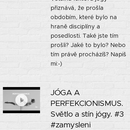
přiznává, že prošla
obdobím, které bylo na
hraně disciplíny a
posedlosti. Také jste tím
prošli? Jaké to bylo? Nebo
tím právě procházíš? Napiš
mi:-)
JÓGA A
PERFEKCIONISMUS.
Světlo a stín jógy. #3
#zamysleni