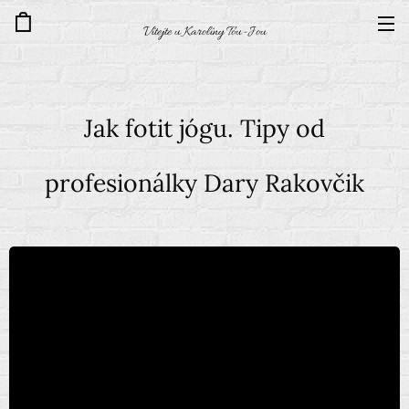
Vítejte u Karolíny Tou-Jou
Jak fotit jógu. Tipy od
profesionálky Dary Rakovčik