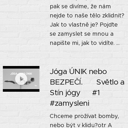
pak se divíme, že nám
nejde to naše tělo zklidnit?
Jak to vlastně je? Pojďte
se zamyslet se mnou a
napište mi, jak to vidíte. ...
Jóga ÚNIK nebo
BEZPEČÍ. 🙏🏼 Světlo a
Stín jógy🌘 #1
#zamysleni
Chceme prožívat bomby,
nebo být v klidu?otr A