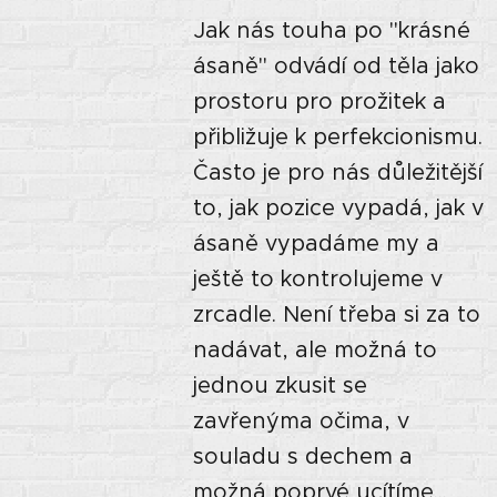
Jak nás touha po "krásné
ásaně" odvádí od těla jako
prostoru pro prožitek a
přibližuje k perfekcionismu.
Často je pro nás důležitější
to, jak pozice vypadá, jak v
ásaně vypadáme my a
ještě to kontrolujeme v
zrcadle. Není třeba si za to
nadávat, ale možná to
jednou zkusit se
zavřenýma očima, v
souladu s dechem a
možná poprvé ucítíme...