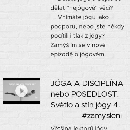
dělat "nejógové" věci?
⭐Vnímáte jógu jako
podporu, nebo jste někdy
pocítili i tlak z jógy?
Zamýšlím se v nové
epizodě o jógovém...
JÓGA A DISCIPLÍNA
nebo POSEDLOST.
Světlo a stín jógy 4.
🌓🌗🌚 #zamysleni
Většina lektorů jógy