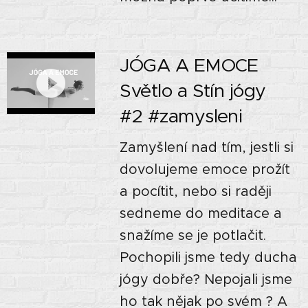
JÓGA A EMOCE 🙏🏼
Světlo a Stín jógy🌘
#2 #zamysleni
Zamyšlení nad tím, jestli si
dovolujeme emoce prožít
a pocítit, nebo si raději
sedneme do meditace a
snažíme se je potlačit.
Pochopili jsme tedy ducha
jógy dobře? Nepojali jsme
ho tak nějak po svém ? A