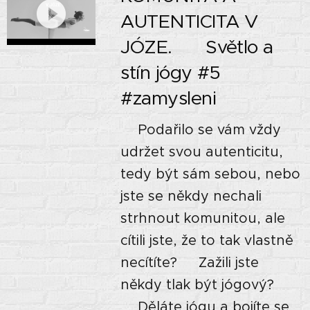
AUTENTICITA V
JÓZE. 🌗 Světlo a
stín jógy #5
#zamysleni
⭐Podařilo se vám vždy
udržet svou autenticitu,
tedy být sám sebou, nebo
jste se někdy nechali
strhnout komunitou, ale
cítili jste, že to tak vlastně
necítíte? ⭐Zažili jste
někdy tlak být jógový?
⭐Děláte jógu a bojíte se