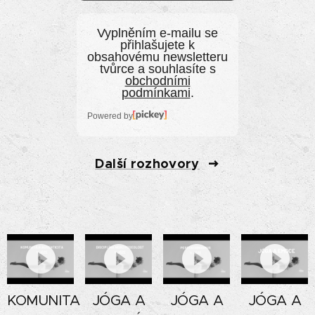
Vyplněním e‑mailu se
přihlašujete k
obsahovému newsletteru
tvůrce a souhlasíte s
obchodními
podmínkami
.
Powered by
Další rozhovory
KOMUNITA
JÓGA A
JÓGA A
JÓGA A