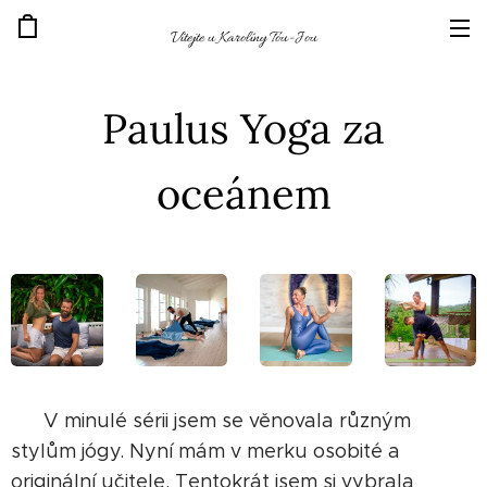
Vítejte u Karolíny Tou-Jou
Paulus Yoga za
oceánem
V minulé sérii jsem se věnovala různým
stylům jógy. Nyní mám v merku osobité a
originální učitele. Tentokrát jsem si vybrala