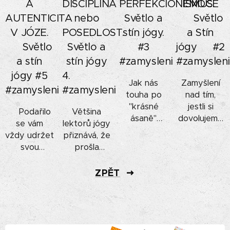
A
DISCIPLÍNA
PERFEKCIONISMUS.
EMOCE
AUTENTICITA
nebo
Světlo a
🙏🏼 Světlo
V JÓZE.
POSEDLOST.
stín jógy.
a Stín
🌗 Světlo
Světlo a
#3
jógy🌘 #2
a stín
stín jógy
#zamysleni
#zamysleni
jógy #5
4. 🌓🌗🌚
Jak nás
Zamyšlení
#zamysleni
#zamysleni
touha po
nad tím,
"krásné
jestli si
⭐Podařilo
Většina
ásaně"
dovolujeme
se vám
lektorů jógy
odvádí od
emoce
vždy udržet
přiznává, že
těla jako
prožít a
svou
prošla
prostoru
pocítit,
autenticitu,
obdobím,
pro
nebo si
tedy být
které bylo
ZPĚT
prožitek a
raději
sám sebou,
na hraně
přibližuje k
sedneme do
nebo jste
disciplíny a
perfekcionismu.
meditace a
se někdy
posedlosti.
Často je
snažíme se
nechali
Také jste
pro nás
je potlačit.
strhnout
tím prošli?