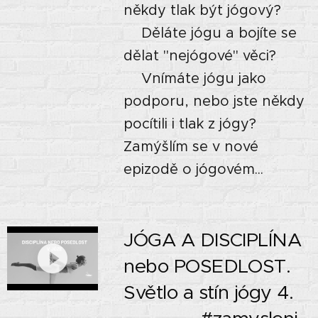
někdy tlak být jógový?
⭐Děláte jógu a bojíte se
dělat "nejógové" věci?
⭐Vnímáte jógu jako
podporu, nebo jste někdy
pocítili i tlak z jógy?
Zamýšlím se v nové
epizodě o jógovém...
JÓGA A DISCIPLÍNA
nebo POSEDLOST.
Světlo a stín jógy 4.