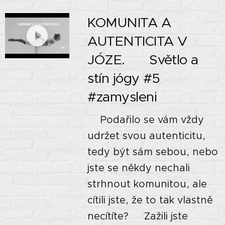
KOMUNITA A
AUTENTICITA V
JÓZE. 🌗 Světlo a
stín jógy #5
#zamysleni
⭐Podařilo se vám vždy
udržet svou autenticitu,
tedy být sám sebou, nebo
jste se někdy nechali
strhnout komunitou, ale
cítili jste, že to tak vlastně
necítíte? ⭐Zažili jste