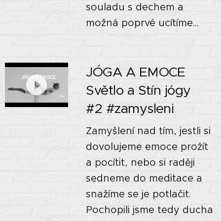
souladu s dechem a
možná poprvé ucítíme...
JÓGA A EMOCE 🙏🏼
Světlo a Stín jógy🌘
#2 #zamysleni
Zamyšlení nad tím, jestli si
dovolujeme emoce prožít
a pocítit, nebo si raději
sedneme do meditace a
snažíme se je potlačit.
Pochopili jsme tedy ducha