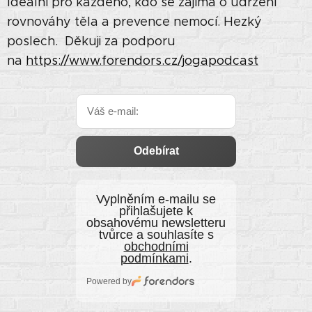
Ideální pro každého, kdo se zajímá o udržení
rovnováhy těla a prevence nemocí. Hezký
poslech. Děkuji za podporu
na
https://www.forendors.cz/jogapodcast
Odebírat
Vyplněním e‑mailu se
přihlašujete k
obsahovému newsletteru
tvůrce a souhlasíte s
obchodními
podmínkami
.
Powered by