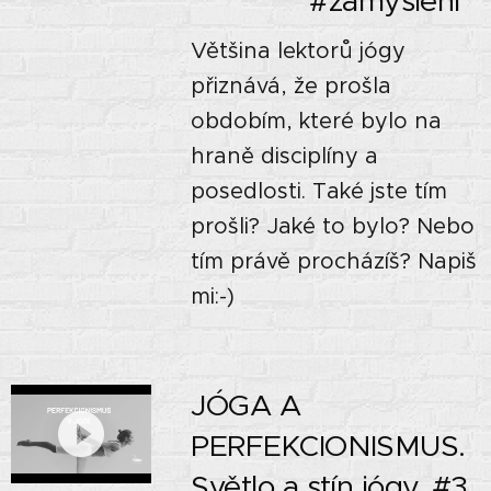
🌓🌗🌚 #zamysleni
Většina lektorů jógy
přiznává, že prošla
obdobím, které bylo na
hraně disciplíny a
posedlosti. Také jste tím
prošli? Jaké to bylo? Nebo
tím právě procházíš? Napiš
mi:-)
JÓGA A
PERFEKCIONISMUS.
Světlo a stín jógy. #3