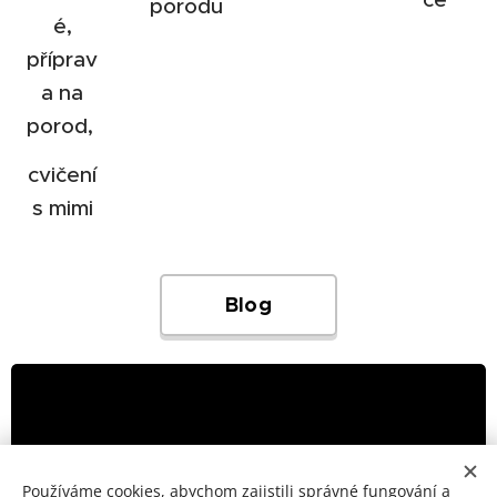
porodu
é,
příprav
a na
porod,
cvičení
s mimi
Blog
Používáme cookies, abychom zajistili správné fungování a