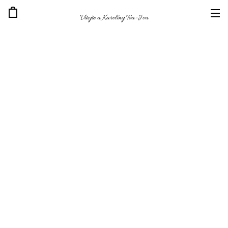
Vítejte u Karolíny Tou-Jou