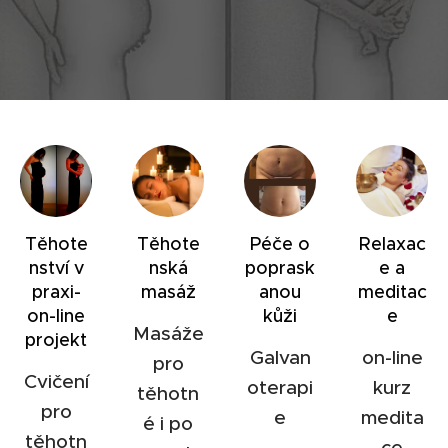
Těhote
Těhote
Péče o
Relaxac
nství v
nská
poprask
e a
praxi-
masáž
anou
meditac
on-line
kůži
e
Masáže
projekt
Galvan
on-line
pro
Cvičení
oterapi
kurz
těhotn
pro
e
medita
é i po
těhotn
ce