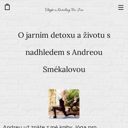
Vítejte u Karolíny Tou-Jou
O jarním detoxu a životu s
nadhledem s Andreou
Smékalovou
Andreu už znáte z mé knihy
Jóga pro