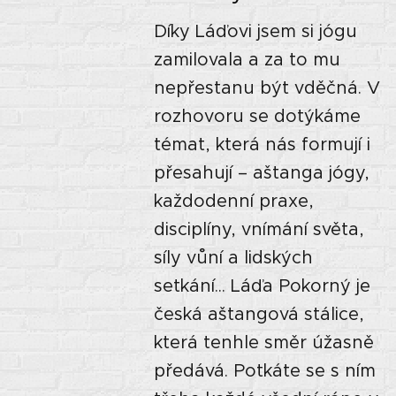
Díky Láďovi jsem si jógu
zamilovala a za to mu
nepřestanu být vděčná. V
rozhovoru se dotýkáme
témat, která nás formují i
přesahují – aštanga jógy,
každodenní praxe,
disciplíny, vnímání světa,
síly vůní a lidských
setkání... Láďa Pokorný je
česká aštangová stálice,
která tenhle směr úžasně
předává. Potkáte se s ním