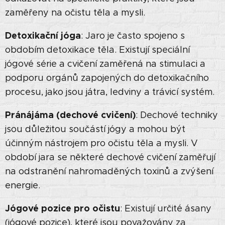
zaměřeny na očistu těla a mysli.
Detoxikační jóga
: Jaro je často spojeno s
obdobím detoxikace těla. Existují speciální
jógové série a cvičení zaměřená na stimulaci a
podporu orgánů zapojených do detoxikačního
procesu, jako jsou játra, ledviny a trávicí systém.
Pránájáma (dechové cvičení)
: Dechové techniky
jsou důležitou součástí jógy a mohou být
účinným nástrojem pro očistu těla a mysli. V
období jara se některé dechové cvičení zaměřují
na odstranění nahromaděných toxinů a zvýšení
energie.
Jógové pozice pro očistu
: Existují určité ásany
(jógové pozice), které jsou považovány za