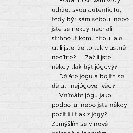
⭐Podařilo se vám vždy
udržet svou autenticitu,
tedy být sám sebou, nebo
jste se někdy nechali
strhnout komunitou, ale
cítili jste, že to tak vlastně
necítíte? ⭐Zažili jste
někdy tlak být jógový?
⭐Děláte jógu a bojíte se
dělat "nejógové" věci?
⭐Vnímáte jógu jako
podporu, nebo jste někdy
pocítili i tlak z jógy?
Zamýšlím se v nové