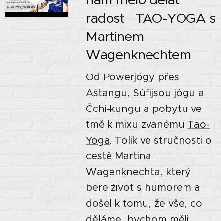
radost TAO-YOGA s
Martinem
Wagenknechtem
Od Powerjógy přes
Aštangu, Súfijsou jógu a
Čchi-kungu a pobytu ve
tmě k mixu zvanému
Tao-
Yoga
. Tolik ve stručnosti o
cestě Martina
Wagenknechta, který
bere život s humorem a
došel k tomu, že vše, co
děláme, bychom měli