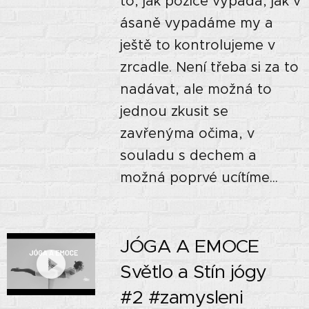
to, jak pozice vypadá, jak v
ásaně vypadáme my a
ještě to kontrolujeme v
zrcadle. Není třeba si za to
nadávat, ale možná to
jednou zkusit se
zavřenýma očima, v
souladu s dechem a
možná poprvé ucítíme...
JÓGA A EMOCE 🙏🏼
Světlo a Stín jógy🌘
#2 #zamysleni