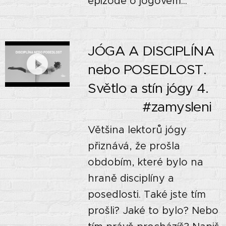
epizodě o jógovém...
JÓGA A DISCIPLÍNA
nebo POSEDLOST.
Světlo a stín jógy 4.
🌓🌗🌚 #zamysleni
Většina lektorů jógy
přiznává, že prošla
obdobím, které bylo na
hraně disciplíny a
posedlosti. Také jste tím
prošli? Jaké to bylo? Nebo