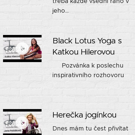
třeba každé všední ráno v
jeho...
Black Lotus Yoga s
Katkou Hilerovou
🌿 Pozvánka k poslechu
inspirativního rozhovoru
🌿
Herečka jogínkou
Dnes mám tu čest přivítat