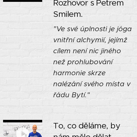
Rozhovor s Petrem
Smilem.
"Ve své úplnosti je jóga
vnitřní alchymií, jejímž
cílem není nic jiného
než prohlubování
harmonie skrze
nalézání svého místa v
řádu Bytí."
To, co děláme, by
nám mělo dělat