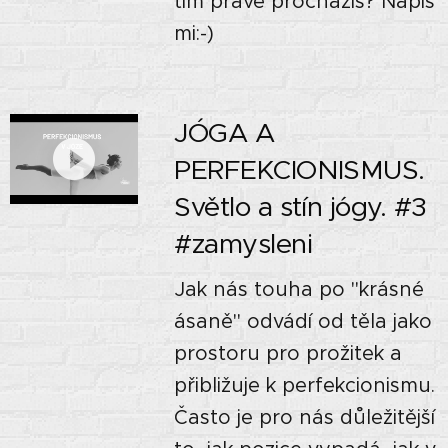
tím právě procházíš? Napiš
mi:-)
JÓGA A
PERFEKCIONISMUS.
Světlo a stín jógy. #3
#zamysleni
Jak nás touha po "krásné
ásaně" odvádí od těla jako
prostoru pro prožitek a
přibližuje k perfekcionismu.
Často je pro nás důležitější