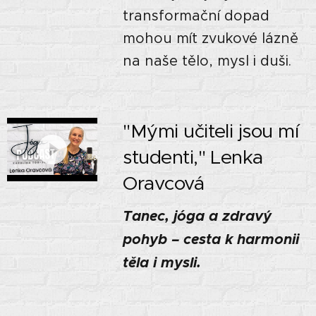
transformační dopad
mohou mít zvukové lázně
na naše tělo, mysl i duši.
"Mými učiteli jsou mí
studenti," Lenka
Oravcová
Tanec, jóga a zdravý
pohyb – cesta k harmonii
těla i mysli.