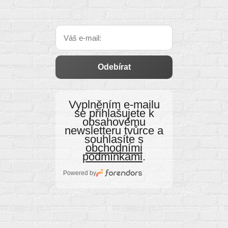
Odebírat
Vyplněním e‑mailu
se přihlašujete k
obsahovému
newsletteru tvůrce a
souhlasíte s
obchodními
podmínkami
.
Powered by