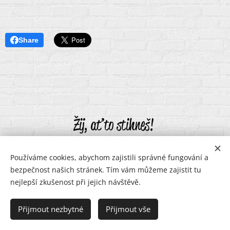
Share
Žij, ať to stihneš!
Používáme cookies, abychom zajistili správné fungování a
bezpečnost našich stránek. Tím vám můžeme zajistit tu
Karolína Tou-Jou karolinatoujou@gmail.com
nejlepší zkušenost při jejich návštěvě.
Přijmout nezbytné
Přijmout vše
karolinatoujou@gmail.com
Cookies