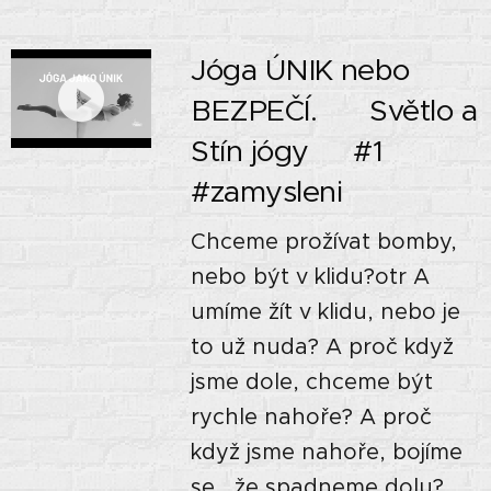
Jóga ÚNIK nebo
BEZPEČÍ. 🙏🏼 Světlo a
Stín jógy🌘 #1
#zamysleni
Chceme prožívat bomby,
nebo být v klidu?otr A
umíme žít v klidu, nebo je
to už nuda? A proč když
jsme dole, chceme být
rychle nahoře? A proč
když jsme nahoře, bojíme
se , že spadneme dolu?