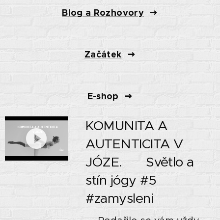
Blog a Rozhovory
Začátek
E-shop
KOMUNITA A
AUTENTICITA V
JÓZE. 🌗 Světlo a
stín jógy #5
#zamysleni